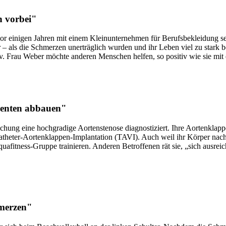
n vorbei"
h vor einigen Jahren mit einem Kleinunternehmen für Berufsbekleidung s
äter – als die Schmerzen unerträglich wurden und ihr Leben viel zu stark 
tiv. Frau Weber möchte anderen Menschen helfen, so positiv wie sie mi
ienten abbauen"
hung eine hochgradige Aortenstenose diagnostiziert. Ihre Aortenklappe 
atheter-Aortenklappen-Implantation (TAVI). Auch weil ihr Körper nach J
uafitness-Gruppe trainieren. Anderen Betroffenen rät sie, „sich ausre
hmerzen"