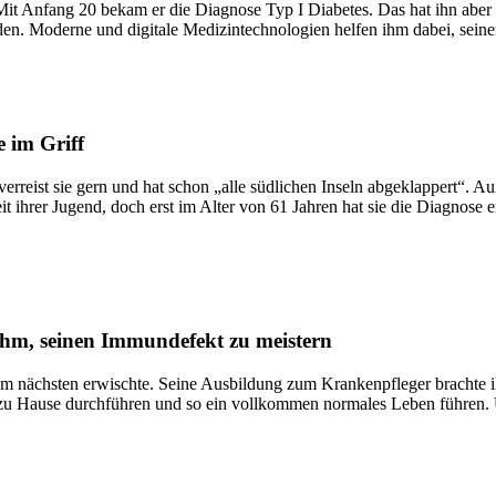
Mit Anfang 20 bekam er die Diagnose Typ I Diabetes. Das hat ihn aber n
en. Moderne und digitale Medizintechnologien helfen ihm dabei, seinen
 im Griff
 verreist sie gern und hat schon „alle südlichen Inseln abgeklappert“. A
t ihrer Jugend, doch erst im Alter von 61 Jahren hat sie die Diagnose er
hm, seinen Immundefekt zu meistern
em nächsten erwischte. Seine Ausbildung zum Krankenpfleger brachte i
r zu Hause durchführen und so ein vollkommen normales Leben führen.