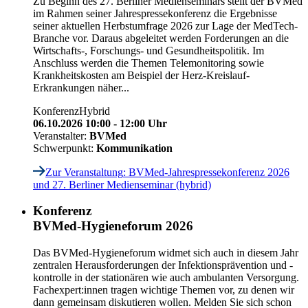
Zu Beginn des 27. Berliner Medienseminars stellt der BVMed
im Rahmen seiner Jahrespressekonferenz die Ergebnisse
seiner aktuellen Herbstumfrage 2026 zur Lage der MedTech-
Branche vor. Daraus abgeleitet werden Forderungen an die
Wirtschafts-, Forschungs- und Gesundheitspolitik. Im
Anschluss werden die Themen Telemonitoring sowie
Krankheitskosten am Beispiel der Herz-Kreislauf-
Erkrankungen näher...
Konferenz
Hybrid
06.10.2026 10:00 - 12:00 Uhr
Veranstalter:
BVMed
Schwerpunkt:
Kommunikation
Zur Veranstaltung
: BVMed-Jahrespressekonferenz 2026
und 27. Berliner Medienseminar (hybrid)
Konferenz
BVMed-Hygieneforum 2026
Das BVMed-Hygieneforum widmet sich auch in diesem Jahr
zentralen Herausforderungen der Infektionsprävention und -
kontrolle in der stationären wie auch ambulanten Versorgung.
Fachexpert:innen tragen wichtige Themen vor, zu denen wir
dann gemeinsam diskutieren wollen. Melden Sie sich schon