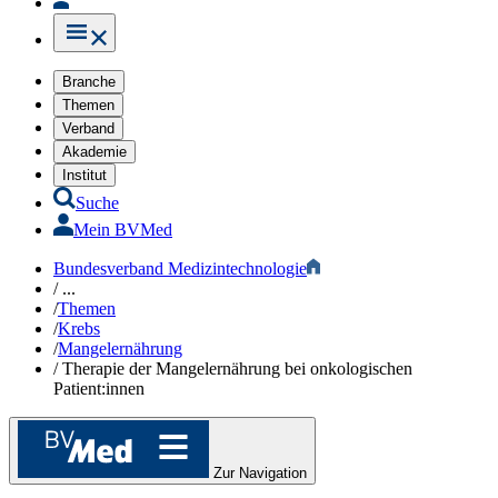
Branche
Themen
Verband
Akademie
Institut
Suche
Mein BVMed
Bundesverband Medizintechnologie
/
...
/
Themen
/
Krebs
/
Mangelernährung
/
Therapie der Mangelernährung bei onkologischen
Patient:innen
Zur Navigation