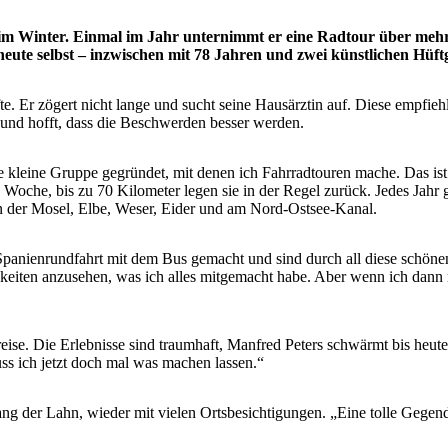
im Winter. Einmal im Jahr unternimmt er eine Radtour über mehre
heute selbst – inzwischen mit 78 Jahren und zwei künstlichen Hüft
. Er zögert nicht lange und sucht seine Hausärztin auf. Diese empfiehl
 und hofft, dass die Beschwerden besser werden.
ne kleine Gruppe gegründet, mit denen ich Fahrradtouren mache. Das i
Woche, bis zu 70 Kilometer legen sie in der Regel zurück. Jedes Jahr
an der Mosel, Elbe, Weser, Eider und am Nord-Ostsee-Kanal.
 Spanienrundfahrt mit dem Bus gemacht und sind durch all diese schön
eiten anzusehen, was ich alles mitgemacht habe. Aber wenn ich dann m
usreise. Die Erlebnisse sind traumhaft, Manfred Peters schwärmt bis heu
ss ich jetzt doch mal was machen lassen.“
ng der Lahn, wieder mit vielen Ortsbesichtigungen. „Eine tolle Gegend