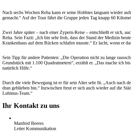
Nach sechs Wochen Reha kann er seine Hobbies langsam wieder aufneh
gemacht.“ Auf der Tour fährt die Gruppe jeden Tag knapp 60 Kilomet
Zwei Jahre später – nach einer Zypern-Reise – entschließt er sich, a
Reha. Sein Fazit: „Ich bin sehr froh, dass der Stand der Medizin heute
Krankenhaus auf dem Rücken schlafen musste.“ Er lacht, wenn er das
Sein Tipp für andere Patienten: „Die Operation nicht zu lange raus
Grundstück mit 1.100 Quadratmetern“, erzählt er. „Das mache ich bis 
natürlich Hilfe.“
Durch die viele Bewegung ist er für sein Alter sehr fit. „Auch nach d
dran geblieben bin.“ Inzwischen freut er sich auch wieder auf die 
Lubinus-Team.“
Ihr Kontakt zu uns
Manfred Beeres
Leiter Kommunikation