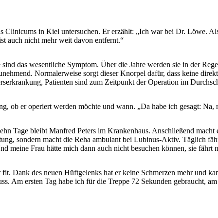
 Clinicums in Kiel untersuchen. Er erzählt: „Ich war bei Dr. Löwe. Als
 ist auch nicht mehr weit davon entfernt.“
te sind das wesentliche Symptom. Über die Jahre werden sie in der Re
unehmend. Normalerweise sorgt dieser Knorpel dafür, dass keine direk
rserkrankung, Patienten sind zum Zeitpunkt der Operation im Durchschni
ng, ob er operiert werden möchte und wann. „Da habe ich gesagt: Na, r
 Zehn Tage bleibt Manfred Peters im Krankenhaus. Anschließend macht 
chtung, sondern macht die Reha ambulant bei Lubinus-Aktiv. Täglich fähr
Und meine Frau hätte mich dann auch nicht besuchen können, sie fährt n
der fit. Dank des neuen Hüftgelenks hat er keine Schmerzen mehr und 
ss. Am ersten Tag habe ich für die Treppe 72 Sekunden gebraucht, am l