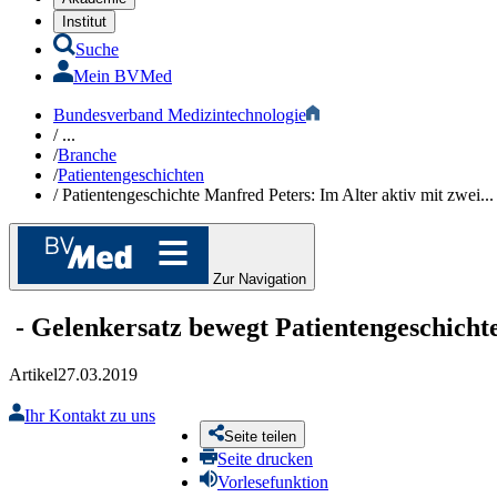
Institut
Suche
Mein BVMed
Bundesverband Medizintechnologie
/
...
/
Branche
/
Patientengeschichten
/
Patientengeschichte Manfred Peters: Im Alter aktiv mit zwei...
Zur Navigation
-
Gelenkersatz bewegt
Patientengeschichte
Artikel
27.03.2019
Ihr Kontakt zu uns
Seite teilen
Seite drucken
Vorlesefunktion