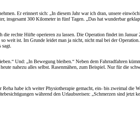
men. Er erinnert sich: „In diesem Jahr war ich dran, unsere einwöch
er, insgesamt 300 Kilometer in fünf Tagen. „Das hat wunderbar geklap
uch die rechte Hüfte operieren zu lassen. Die Operation findet im Janu
 so weit ist. Im Grunde leidet man ja nicht, nicht mal bei der Operatio
 sagt.
schieben.“ Und: „In Bewegung bleiben.“ Neben dem Fahrradfahren kümme
heute nahezu alles selbst. Rasenmähen, zum Beispiel. Nur für die schw
er Reha habe ich weiter Physiotherapie gemacht, ein- bis zweimal die W
Städtebesichtigungen während den Urlaubsreisen: „Schmerzen sind jetz