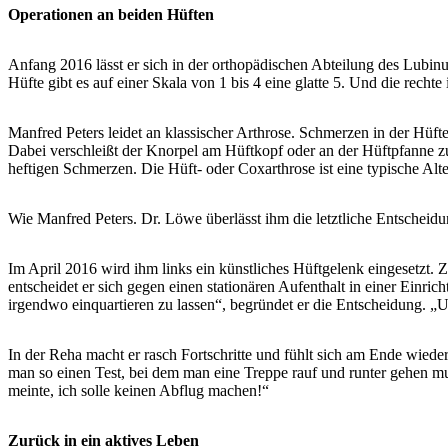
Operationen an beiden Hüften
Anfang 2016 lässt er sich in der orthopädischen Abteilung des Lubinus
Hüfte gibt es auf einer Skala von 1 bis 4 eine glatte 5. Und die rechte
Manfred Peters leidet an klassischer Arthrose. Schmerzen in der Hüf
Dabei verschleißt der Knorpel am Hüftkopf oder an der Hüftpfanne z
heftigen Schmerzen. Die Hüft- oder Coxarthrose ist eine typische Alte
Wie Manfred Peters. Dr. Löwe überlässt ihm die letztliche Entscheidu
Im April 2016 wird ihm links ein künstliches Hüftgelenk eingesetzt.
entscheidet er sich gegen einen stationären Aufenthalt in einer Einri
irgendwo einquartieren zu lassen“, begründet er die Entscheidung. „
In der Reha macht er rasch Fortschritte und fühlt sich am Ende wie
man so einen Test, bei dem man eine Treppe rauf und runter gehen mu
meinte, ich solle keinen Abflug machen!“
Zurück in ein aktives Leben