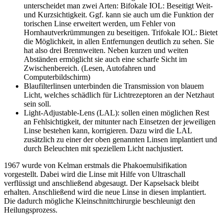
unterscheidet man zwei Arten: Bifokale IOL: Beseitigt Weit-
und Kurzsichtigkeit. Ggf. kann sie auch um die Funktion der
torischen Linse erweitert werden, um Fehler von
Hornhautverkrümmungen zu beseitigen. Trifokale IOL: Bietet
die Möglichkeit, in allen Entfernungen deutlich zu sehen. Sie
hat also drei Brennweiten. Neben kurzen und weiten
Abständen ermöglicht sie auch eine scharfe Sicht im
Zwischenbereich. (Lesen, Autofahren und
Computerbildschirm)
Blaufilterlinsen unterbinden die Transmission von blauem
Licht, welches schädlich für Lichtrezeptoren an der Netzhaut
sein soll.
Light-Adjustable-Lens (LAL): sollen einen möglichen Rest
an Fehlsichtigkeit, der mitunter nach Einsetzen der jeweiligen
Linse bestehen kann, korrigieren. Dazu wird die LAL
zusätzlich zu einer der oben genannten Linsen implantiert und
durch Beleuchten mit speziellem Licht nachjustiert.
1967 wurde von Kelman erstmals die Phakoemulsifikation
vorgestellt. Dabei wird die Linse mit Hilfe von Ultraschall
verflüssigt und anschließend abgesaugt. Der Kapselsack bleibt
erhalten. Anschließend wird die neue Linse in diesen implantiert.
Die dadurch mögliche Kleinschnittchirurgie beschleunigt den
Heilungsprozess.