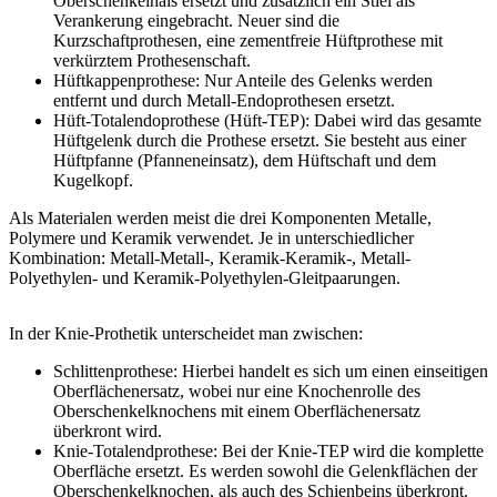
Oberschenkelhals ersetzt und zusätzlich ein Stiel als
Verankerung eingebracht. Neuer sind die
Kurzschaftprothesen, eine zementfreie Hüftprothese mit
verkürztem Prothesenschaft.
Hüftkappenprothese: Nur Anteile des Gelenks werden
entfernt und durch Metall-Endoprothesen ersetzt.
Hüft-Totalendoprothese (Hüft-TEP): Dabei wird das gesamte
Hüftgelenk durch die Prothese ersetzt. Sie besteht aus einer
Hüftpfanne (Pfanneneinsatz), dem Hüftschaft und dem
Kugelkopf.
Als Materialen werden meist die drei Komponenten Metalle,
Polymere und Keramik verwendet. Je in unterschiedlicher
Kombination: Metall-Metall-, Keramik-Keramik-, Metall-
Polyethylen- und Keramik-Polyethylen-Gleitpaarungen.
In der Knie-Prothetik unterscheidet man zwischen:
Schlittenprothese: Hierbei handelt es sich um einen einseitigen
Oberflächenersatz, wobei nur eine Knochenrolle des
Oberschenkelknochens mit einem Oberflächenersatz
überkront wird.
Knie-Totalendprothese: Bei der Knie-TEP wird die komplette
Oberfläche ersetzt. Es werden sowohl die Gelenkflächen der
Oberschenkelknochen, als auch des Schienbeins überkront.