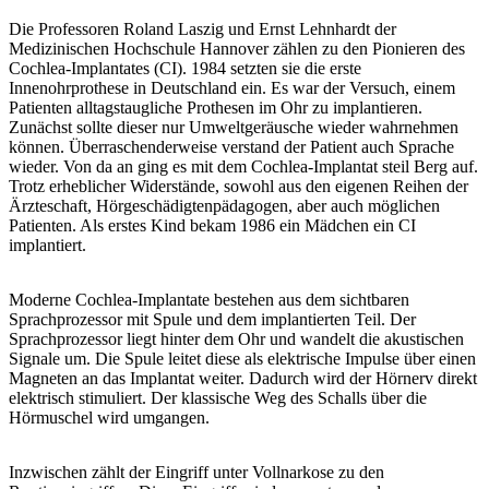
Die Professoren Roland Laszig und Ernst Lehnhardt der
Medizinischen Hochschule Hannover zählen zu den Pionieren des
Cochlea-Implantates (CI). 1984 setzten sie die erste
Innenohrprothese in Deutschland ein. Es war der Versuch, einem
Patienten alltagstaugliche Prothesen im Ohr zu implantieren.
Zunächst sollte dieser nur Umweltgeräusche wieder wahrnehmen
können. Überraschenderweise verstand der Patient auch Sprache
wieder. Von da an ging es mit dem Cochlea-Implantat steil Berg auf.
Trotz erheblicher Widerstände, sowohl aus den eigenen Reihen der
Ärzteschaft, Hörgeschädigtenpädagogen, aber auch möglichen
Patienten. Als erstes Kind bekam 1986 ein Mädchen ein CI
implantiert.
Moderne Cochlea-Implantate bestehen aus dem sichtbaren
Sprachprozessor mit Spule und dem implantierten Teil. Der
Sprachprozessor liegt hinter dem Ohr und wandelt die akustischen
Signale um. Die Spule leitet diese als elektrische Impulse über einen
Magneten an das Implantat weiter. Dadurch wird der Hörnerv direkt
elektrisch stimuliert. Der klassische Weg des Schalls über die
Hörmuschel wird umgangen.
Inzwischen zählt der Eingriff unter Vollnarkose zu den