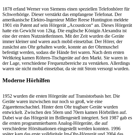
1878 erfand Werner von Siemens einen speziellen Telefonhörer für
Schwerhörige. Dieser verstärkt das empfangene Telefonat. Der
amerikanische Elektro-Ingenieur Miller Reese Huntington meldete
1901 ein Patent auf sein Hörgerät „Acousticon“ an. Dieses Hörgerät
hatte ein Gewicht von 12kg. Die englische Königin Alexandra ist
eine der ersten Nutznießerinnen. Mit der Zeit wurden die Geräte
immer kleiner und waren auch mobil einsetzbar. Der Hörer, der
zunächst ans Ohr gehalten wurde, konnte an der Ohrmuschel
befestigt werden, sodass die Hände frei waren. Nach dem ersten
Weltkrieg kamen Röhren-Tischgeräte auf den Markt. Sie waren in
der Lage, verschiedene Frequenzbereiche zu verstärken. Allerdings
waren sie nicht mobil einsetzbar, da sie mit Strom versorgt wurden.
Moderne Hörhilfen
1952 wurden die ersten Hörgeräte auf Transistorbasis her. Die
Geräte waren inzwischen nur noch so groß, wie eine
Zigarettenschachtel. Hinter dem Ohr tragbare Geräte wurden
entwickelt. Zwischen den 50ern und 70ern kamen Hörbrillen auf.
Dabei war das Hörgerät im Brillengestell integriert. Seit 1987 gab es
die ersten programmierbaren Analog-Hörgeräte, die auf
verschiedene Hörsituationen eingestellt werden konnten. 1996
später kam das erste volldigitale Im-Ohr-Hörgerät und 2004 das