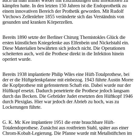
auch da man immer wieder mit Entzündungen und Infektionen zu
kämpfen hatte. In den letzten 150 Jahren ist die Endoprothetik zu
einem innovativen Bereich der Prothetik geworden. Mit Rudolf
Virchows Zellenlehre 1855 veränderte sich das Verständnis von
gesunden und kranken Körperzellen.
Bereits 1890 setzte der Berliner Chirurg Themistokles Glück die
ersten künstlichen Kniegelenke aus Elfenbein und Nickelstahl ein.
Diese Materialien bewährten sich jedoch nicht. Die Operationen
scheiterten auch, weil die Prothese direkt in die Infektion hinein
operiert wurde.
Bereits 1938 implantierte Philip Wiles eine Hüft-Totalprothese, bei
der er die Hüftgelenkpfanne mit einbezog. 1943 führte Austin Morre
die Kopfprothese mit gefenstertem Schaft ein. Dabei wurde nur der
Hüftkopf ersetzt. Dadurch penetrierte die Prothese jedoch langsam
durch das Becken. Die Gebrüder Judet ersetzten den Hüftkopf 1946
durch Plexiglas. Hier war jedoch der Abrieb zu hoch, was zu
Lockerungen führte.
G. K. Mc Kee implantiere 1951 die erste brauchbare Hüft-
Totalendoprothese. Zunächst aus rostfreiem Stahl, später aus einer
Chrom-Kobalt-Legierung. Die Pfanne wurde mit Metallstiftchen im