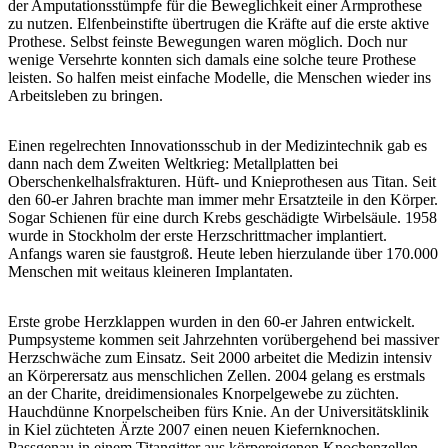
der Amputationsstümpfe für die Beweglichkeit einer Armprothese
zu nutzen. Elfenbeinstifte übertrugen die Kräfte auf die erste aktive
Prothese. Selbst feinste Bewegungen waren möglich. Doch nur
wenige Versehrte konnten sich damals eine solche teure Prothese
leisten. So halfen meist einfache Modelle, die Menschen wieder ins
Arbeitsleben zu bringen.
Einen regelrechten Innovationsschub in der Medizintechnik gab es
dann nach dem Zweiten Weltkrieg: Metallplatten bei
Oberschenkelhalsfrakturen. Hüft- und Knieprothesen aus Titan. Seit
den 60-er Jahren brachte man immer mehr Ersatzteile in den Körper.
Sogar Schienen für eine durch Krebs geschädigte Wirbelsäule. 1958
wurde in Stockholm der erste Herzschrittmacher implantiert.
Anfangs waren sie faustgroß. Heute leben hierzulande über 170.000
Menschen mit weitaus kleineren Implantaten.
Erste grobe Herzklappen wurden in den 60-er Jahren entwickelt.
Pumpsysteme kommen seit Jahrzehnten vorübergehend bei massiver
Herzschwäche zum Einsatz. Seit 2000 arbeitet die Medizin intensiv
an Körperersatz aus menschlichen Zellen. 2004 gelang es erstmals
an der Charite, dreidimensionales Knorpelgewebe zu züchten.
Hauchdünne Knorpelscheiben fürs Knie. An der Universitätsklinik
in Kiel züchteten Ärzte 2007 einen neuen Kiefernknochen.
Passgenau in einem Titangitter aus körpereigenen Knochenzellen.