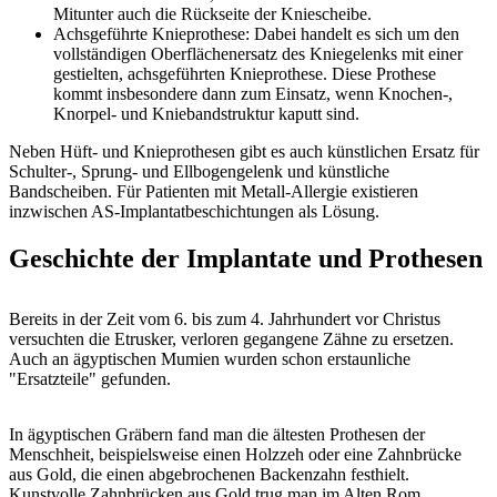
Mitunter auch die Rückseite der Kniescheibe.
Achsgeführte Knieprothese: Dabei handelt es sich um den
vollständigen Oberflächenersatz des Kniegelenks mit einer
gestielten, achsgeführten Knieprothese. Diese Prothese
kommt insbesondere dann zum Einsatz, wenn Knochen-,
Knorpel- und Kniebandstruktur kaputt sind.
Neben Hüft- und Knieprothesen gibt es auch künstlichen Ersatz für
Schulter-, Sprung- und Ellbogengelenk und künstliche
Bandscheiben. Für Patienten mit Metall-Allergie existieren
inzwischen AS-Implantatbeschichtungen als Lösung.
Geschichte der Implantate und Prothesen
Bereits in der Zeit vom 6. bis zum 4. Jahrhundert vor Christus
versuchten die Etrusker, verloren gegangene Zähne zu ersetzen.
Auch an ägyptischen Mumien wurden schon erstaunliche
"Ersatzteile" gefunden.
In ägyptischen Gräbern fand man die ältesten Prothesen der
Menschheit, beispielsweise einen Holzzeh oder eine Zahnbrücke
aus Gold, die einen abgebrochenen Backenzahn festhielt.
Kunstvolle Zahnbrücken aus Gold trug man im Alten Rom.