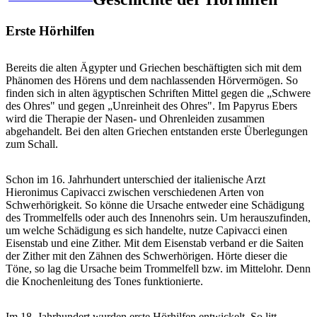
Erste Hörhilfen
Bereits die alten Ägypter und Griechen beschäftigten sich mit dem
Phänomen des Hörens und dem nachlassenden Hörvermögen. So
finden sich in alten ägyptischen Schriften Mittel gegen die „Schwere
des Ohres" und gegen „Unreinheit des Ohres". Im Papyrus Ebers
wird die Therapie der Nasen- und Ohrenleiden zusammen
abgehandelt. Bei den alten Griechen entstanden erste Überlegungen
zum Schall.
Schon im 16. Jahrhundert unterschied der italienische Arzt
Hieronimus Capivacci zwischen verschiedenen Arten von
Schwerhörigkeit. So könne die Ursache entweder eine Schädigung
des Trommelfells oder auch des Innenohrs sein. Um herauszufinden,
um welche Schädigung es sich handelte, nutze Capivacci einen
Eisenstab und eine Zither. Mit dem Eisenstab verband er die Saiten
der Zither mit den Zähnen des Schwerhörigen. Hörte dieser die
Töne, so lag die Ursache beim Trommelfell bzw. im Mittelohr. Denn
die Knochenleitung des Tones funktionierte.
Im 18. Jahrhundert wurden erste Hörhilfen entwickelt. So litt