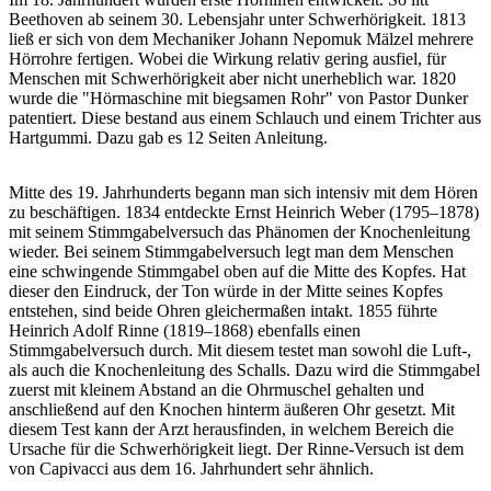
Beethoven ab seinem 30. Lebensjahr unter Schwerhörigkeit. 1813
ließ er sich von dem Mechaniker Johann Nepomuk Mälzel mehrere
Hörrohre fertigen. Wobei die Wirkung relativ gering ausfiel, für
Menschen mit Schwerhörigkeit aber nicht unerheblich war. 1820
wurde die "Hörmaschine mit biegsamen Rohr" von Pastor Dunker
patentiert. Diese bestand aus einem Schlauch und einem Trichter aus
Hartgummi. Dazu gab es 12 Seiten Anleitung.
Mitte des 19. Jahrhunderts begann man sich intensiv mit dem Hören
zu beschäftigen. 1834 entdeckte Ernst Heinrich Weber (1795–1878)
mit seinem Stimmgabelversuch das Phänomen der Knochenleitung
wieder. Bei seinem Stimmgabelversuch legt man dem Menschen
eine schwingende Stimmgabel oben auf die Mitte des Kopfes. Hat
dieser den Eindruck, der Ton würde in der Mitte seines Kopfes
entstehen, sind beide Ohren gleichermaßen intakt. 1855 führte
Heinrich Adolf Rinne (1819–1868) ebenfalls einen
Stimmgabelversuch durch. Mit diesem testet man sowohl die Luft-,
als auch die Knochenleitung des Schalls. Dazu wird die Stimmgabel
zuerst mit kleinem Abstand an die Ohrmuschel gehalten und
anschließend auf den Knochen hinterm äußeren Ohr gesetzt. Mit
diesem Test kann der Arzt herausfinden, in welchem Bereich die
Ursache für die Schwerhörigkeit liegt. Der Rinne-Versuch ist dem
von Capivacci aus dem 16. Jahrhundert sehr ähnlich.