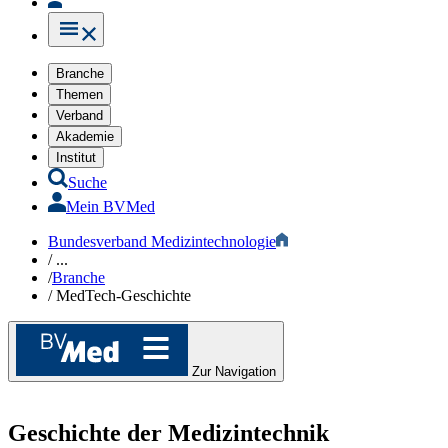
Branche
Themen
Verband
Akademie
Institut
Suche
Mein BVMed
Bundesverband Medizintechnologie
/
...
/
Branche
/
MedTech-Geschichte
Zur Navigation
Geschichte der Medizintechnik