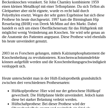
Beckenknochen verankert. Sir John Charnley kombinierte 1959
einen kleinen Metallkopf mit einer Teflonpfanne. Da sich Teflon als
Gleitpartner aber nicht eignete, wurde es recht bald durch
Polyethylen ersetzt. Wegen der sehr guten Ergebnisse hat sich diese
Prothese bis heute durchgesetzt. 1997 kam die Birmingham Hip
Resurfacing (BHR) von Derek McMinn auf den Markt. Dabei
handelt es sich um einen Oberflächenersatz für das Hüftgelenk mit
möglichst wenig Veränderung am Knochen. Sie wird sehr genau an
die Anatomie des Patienten angepasst. Diese Prothese wird ebenfalls
bis heute unverändert genutzt.
2003 ist es Forschern gelungen, mittels Kalziumphosphatzement die
Knochenheilung zu revolutionieren. Knochenwachstumsdefekte
können aufgefüllt werden und die Knochenheilungsgeschwindigkeit
verdoppelt sich.
Heute unterscheidet man in der Hüft-Endoprothetik grundsätzlich
zwischen drei verschiedenen Prothesenarten:
Hüftkopfprothese: Hier wird nur der gebrochene Hüftkopf
gewechselt. Die Hüftpfanne bleibt unverändert. Jedoch kann
diese bei starker Belastung verletzt werden.
Hüftschaftprothese: Bei dieser Prothese wird der