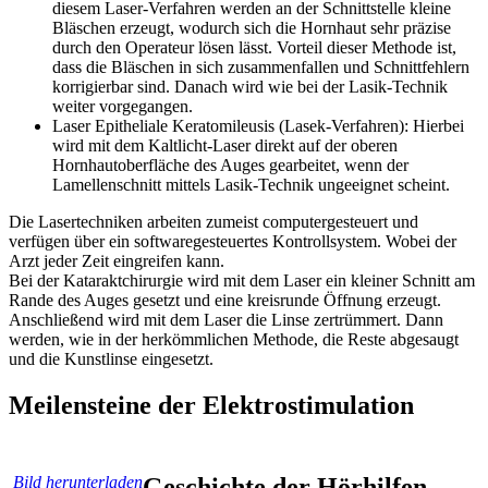
diesem Laser-Verfahren werden an der Schnittstelle kleine
Bläschen erzeugt, wodurch sich die Hornhaut sehr präzise
durch den Operateur lösen lässt. Vorteil dieser Methode ist,
dass die Bläschen in sich zusammenfallen und Schnittfehlern
korrigierbar sind. Danach wird wie bei der Lasik-Technik
weiter vorgegangen.
Laser Epitheliale Keratomileusis (Lasek-Verfahren): Hierbei
wird mit dem Kaltlicht-Laser direkt auf der oberen
Hornhautoberfläche des Auges gearbeitet, wenn der
Lamellenschnitt mittels Lasik-Technik ungeeignet scheint.
Die Lasertechniken arbeiten zumeist computergesteuert und
verfügen über ein softwaregesteuertes Kontrollsystem. Wobei der
Arzt jeder Zeit eingreifen kann.
Bei der Kataraktchirurgie wird mit dem Laser ein kleiner Schnitt am
Rande des Auges gesetzt und eine kreisrunde Öffnung erzeugt.
Anschließend wird mit dem Laser die Linse zertrümmert. Dann
werden, wie in der herkömmlichen Methode, die Reste abgesaugt
und die Kunstlinse eingesetzt.
Meilensteine der Elektrostimulation
Bild herunterladen
Geschichte der Hörhilfen