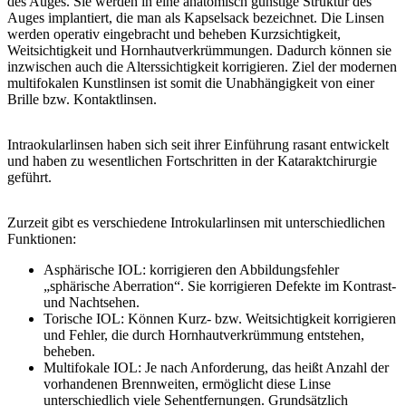
des Auges. Sie werden in eine anatomisch günstige Struktur des
Auges implantiert, die man als Kapselsack bezeichnet. Die Linsen
werden operativ eingebracht und beheben Kurzsichtigkeit,
Weitsichtigkeit und Hornhautverkrümmungen. Dadurch können sie
inzwischen auch die Alterssichtigkeit korrigieren. Ziel der modernen
multifokalen Kunstlinsen ist somit die Unabhängigkeit von einer
Brille bzw. Kontaktlinsen.
Intraokularlinsen haben sich seit ihrer Einführung rasant entwickelt
und haben zu wesentlichen Fortschritten in der Kataraktchirurgie
geführt.
Zurzeit gibt es verschiedene Introkularlinsen mit unterschiedlichen
Funktionen:
Asphärische IOL: korrigieren den Abbildungsfehler
„sphärische Aberration“. Sie korrigieren Defekte im Kontrast-
und Nachtsehen.
Torische IOL: Können Kurz- bzw. Weitsichtigkeit korrigieren
und Fehler, die durch Hornhautverkrümmung entstehen,
beheben.
Multifokale IOL: Je nach Anforderung, das heißt Anzahl der
vorhandenen Brennweiten, ermöglicht diese Linse
unterschiedlich viele Sehentfernungen. Grundsätzlich