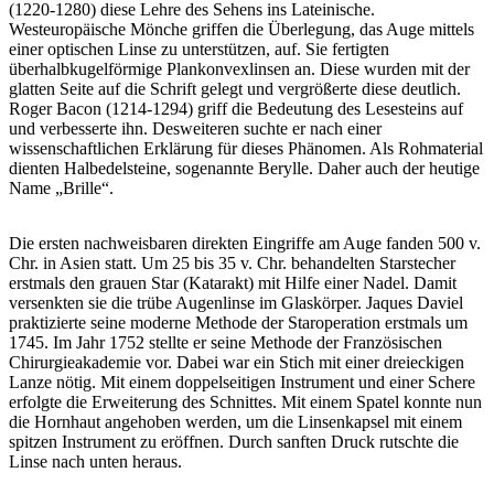
(1220-1280) diese Lehre des Sehens ins Lateinische.
Westeuropäische Mönche griffen die Überlegung, das Auge mittels
einer optischen Linse zu unterstützen, auf. Sie fertigten
überhalbkugelförmige Plankonvexlinsen an. Diese wurden mit der
glatten Seite auf die Schrift gelegt und vergrößerte diese deutlich.
Roger Bacon (1214-1294) griff die Bedeutung des Lesesteins auf
und verbesserte ihn. Desweiteren suchte er nach einer
wissenschaftlichen Erklärung für dieses Phänomen. Als Rohmaterial
dienten Halbedelsteine, sogenannte Berylle. Daher auch der heutige
Name „Brille“.
Die ersten nachweisbaren direkten Eingriffe am Auge fanden 500 v.
Chr. in Asien statt. Um 25 bis 35 v. Chr. behandelten Starstecher
erstmals den grauen Star (Katarakt) mit Hilfe einer Nadel. Damit
versenkten sie die trübe Augenlinse im Glaskörper. Jaques Daviel
praktizierte seine moderne Methode der Staroperation erstmals um
1745. Im Jahr 1752 stellte er seine Methode der Französischen
Chirurgieakademie vor. Dabei war ein Stich mit einer dreieckigen
Lanze nötig. Mit einem doppelseitigen Instrument und einer Schere
erfolgte die Erweiterung des Schnittes. Mit einem Spatel konnte nun
die Hornhaut angehoben werden, um die Linsenkapsel mit einem
spitzen Instrument zu eröffnen. Durch sanften Druck rutschte die
Linse nach unten heraus.