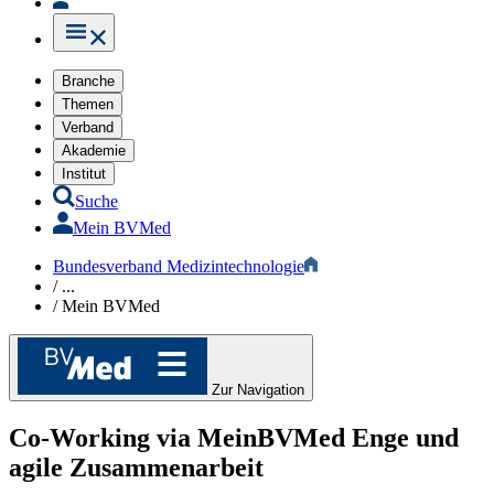
Branche
Themen
Verband
Akademie
Institut
Suche
Mein BVMed
Bundesverband Medizintechnologie
/
...
/
Mein BVMed
Zur Navigation
Co-Working via MeinBVMed
Enge und
agile Zusammenarbeit