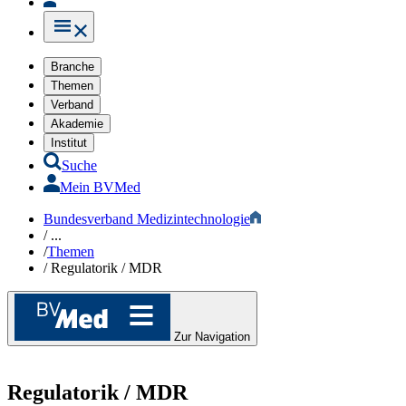
Branche
Themen
Verband
Akademie
Institut
Suche
Mein BVMed
Bundesverband Medizintechnologie
/
...
/
Themen
/
Regulatorik​​​ / MDR
Zur Navigation
Regulatorik​​​ / MDR