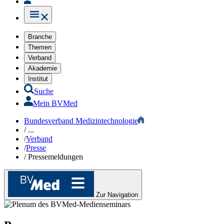
Branche
Themen
Verband
Akademie
Institut
Suche
Mein BVMed
Bundesverband Medizintechnologie
/
...
/
Verband
/
Presse
/
Pressemeldungen
Zur Navigation