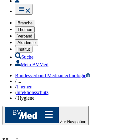
Branche
Themen
Verband
Akademie
Institut
Suche
Mein BVMed
Bundesverband Medizintechnologie
/
...
/
Themen
/
Infektionsschutz​
/
Hygiene
Zur Navigation