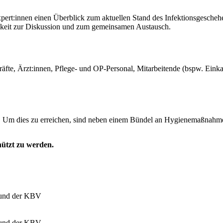
ert:innen einen Überblick zum aktuellen Stand des Infektionsgescheh
hkeit zur Diskussion und zum gemeinsamen Austausch.
räfte, Ärzt:innen, Pflege- und OP-Personal, Mitarbeitende (bspw. Ein
ar. Um dies zu erreichen, sind neben einem Bündel an Hygienemaßnahmen
hützt zu werden.
 und der KBV
 und der KBV