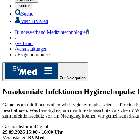
Institut
Suche
Mein BVMed
Bundesverband Medizintechnologie
/
...
/
Verband
/
Veranstaltungen
/
HygieneImpulse
Zur Navigation
Nosokomiale Infektionen
HygieneImpulse
Gemeinsam mit Ihnen wollen wir HygieneImpulse setzen – für eine St
beschäftigen. Was benötigt es, um den Infektionsschutz zu sichern? W
zum Infektionsschutz vor. Im Nachgang können wir gemeinsam diskuti
Gesprächsforum
Digital
29.09.2026 15:00 - 16:00 Uhr
Veranstalter:
BVMed