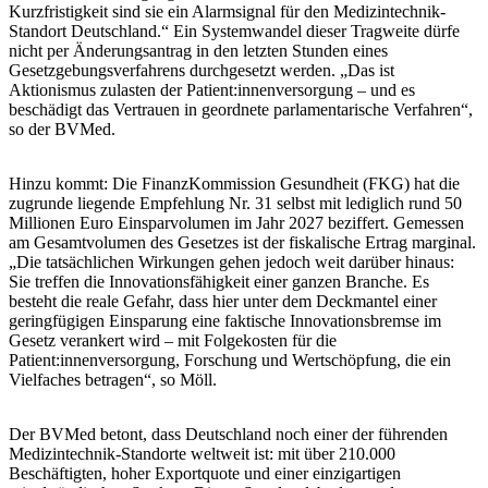
Kurzfristigkeit sind sie ein Alarmsignal für den Medizintechnik-
Standort Deutschland.“ Ein Systemwandel dieser Tragweite dürfe
nicht per Änderungsantrag in den letzten Stunden eines
Gesetzgebungsverfahrens durchgesetzt werden. „Das ist
Aktionismus zulasten der Patient:innenversorgung – und es
beschädigt das Vertrauen in geordnete parlamentarische Verfahren“,
so der BVMed.
Hinzu kommt: Die FinanzKommission Gesundheit (FKG) hat die
zugrunde liegende Empfehlung Nr. 31 selbst mit lediglich rund 50
Millionen Euro Einsparvolumen im Jahr 2027 beziffert. Gemessen
am Gesamtvolumen des Gesetzes ist der fiskalische Ertrag marginal.
„Die tatsächlichen Wirkungen gehen jedoch weit darüber hinaus:
Sie treffen die Innovationsfähigkeit einer ganzen Branche. Es
besteht die reale Gefahr, dass hier unter dem Deckmantel einer
geringfügigen Einsparung eine faktische Innovationsbremse im
Gesetz verankert wird – mit Folgekosten für die
Patient:innenversorgung, Forschung und Wertschöpfung, die ein
Vielfaches betragen“, so Möll.
Der BVMed betont, dass Deutschland noch einer der führenden
Medizintechnik-Standorte weltweit ist: mit über 210.000
Beschäftigten, hoher Exportquote und einer einzigartigen