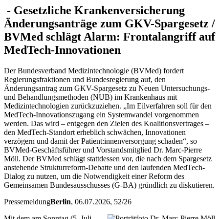
-
Gesetzliche Krankenversicherung
Änderungsanträge zum GKV-Spargesetz /
BVMed schlägt Alarm: Frontalangriff auf
MedTech-Innovationen
Der Bundesverband Medizintechnologie (BVMed) fordert
Regierungsfraktionen und Bundesregierung auf, den
Änderungsantrag zum GKV-Spargesetz zu Neuen Untersuchungs-
und Behandlungsmethoden (NUB) im Krankenhaus mit
Medizintechnologien zurückzuziehen. „Im Eilverfahren soll für den
MedTech-Innovationszugang ein Systemwandel vorgenommen
werden. Das wird – entgegen den Zielen des Koalitionsvertrages –
den MedTech-Standort erheblich schwächen, Innovationen
verzögern und damit der Patient:innenversorgung schaden“, so
BVMed-Geschäftsführer und Vorstandsmitglied Dr. Marc-Pierre
Möll. Der BVMed schlägt stattdessen vor, die nach dem Spargesetz
anstehende Strukturreform-Debatte und den laufenden MedTech-
Dialog zu nutzen, um die Notwendigkeit einer Reform des
Gemeinsamen Bundesausschusses (G-BA) gründlich zu diskutieren.
Pressemeldung
Berlin
, 06.07.2026
, 52/26
Mit dem am Sonntag (5. Juli