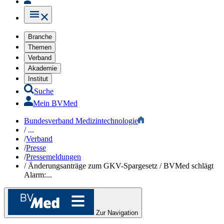
Branche
Themen
Verband
Akademie
Institut
Suche
Mein BVMed
Bundesverband Medizintechnologie
/
...
/
Verband
/
Presse
/
Pressemeldungen
/
Änderungsanträge zum GKV-Spargesetz / BVMed schlägt
Alarm:...
Zur Navigation