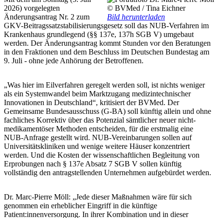
2026) vorgelegten
© BVMed / Tina Eichner
Änderungsantrag Nr. 2 zum
Bild herunterladen
GKV-Beitragssatzstabilisierungsgesetz soll das NUB-Verfahren im
Krankenhaus grundlegend (§§ 137e, 137h SGB V) umgebaut
werden. Der Änderungsantrag kommt Stunden vor den Beratungen
in den Fraktionen und dem Beschluss im Deutschen Bundestag am
9. Juli - ohne jede Anhörung der Betroffenen.
„Was hier im Eilverfahren geregelt werden soll, ist nichts weniger
als ein Systemwandel beim Marktzugang medizintechnischer
Innovationen in Deutschland“, kritisiert der BVMed. Der
Gemeinsame Bundesausschuss (G-BA) soll künftig allein und ohne
fachliches Korrektiv über das Potenzial sämtlicher neuer nicht-
medikamentöser Methoden entscheiden, für die erstmalig eine
NUB-Anfrage gestellt wird. NUB-Vereinbarungen sollen auf
Universitätskliniken und wenige weitere Häuser konzentriert
werden. Und die Kosten der wissenschaftlichen Begleitung von
Erprobungen nach § 137e Absatz 7 SGB V sollen künftig
vollständig den antragstellenden Unternehmen aufgebürdet werden.
Dr. Marc-Pierre Möll: „Jede dieser Maßnahmen wäre für sich
genommen ein erheblicher Eingriff in die künftige
Patient:innenversorgung. In ihrer Kombination und in dieser