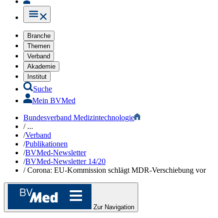
Branche
Themen
Verband
Akademie
Institut
Suche
Mein BVMed
Bundesverband Medizintechnologie
/
...
/
Verband
/
Publikationen
/
BVMed-Newsletter
/
BVMed-Newsletter 14/20
/
Corona: EU-Kommission schlägt MDR-Verschiebung vor
Zur Navigation