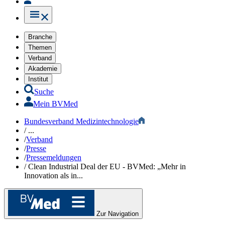
Branche
Themen
Verband
Akademie
Institut
Suche
Mein BVMed
Bundesverband Medizintechnologie
/
...
/
Verband
/
Presse
/
Pressemeldungen
/
Clean Industrial Deal der EU - BVMed: „Mehr in
Innovation als in...
Zur Navigation