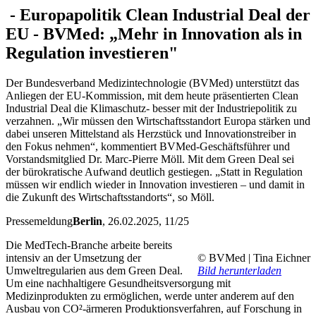
-
Europapolitik
Clean Industrial Deal der
EU - BVMed: „Mehr in Innovation als in
Regulation investieren"
Der Bundesverband Medizintechnologie (BVMed) unterstützt das
Anliegen der EU-Kommission, mit dem heute präsentierten Clean
Industrial Deal die Klimaschutz- besser mit der Industriepolitik zu
verzahnen. „Wir müssen den Wirtschaftsstandort Europa stärken und
dabei unseren Mittelstand als Herzstück und Innovationstreiber in
den Fokus nehmen“, kommentiert BVMed-Geschäftsführer und
Vorstandsmitglied Dr. Marc-Pierre Möll. Mit dem Green Deal sei
der bürokratische Aufwand deutlich gestiegen. „Statt in Regulation
müssen wir endlich wieder in Innovation investieren – und damit in
die Zukunft des Wirtschaftsstandorts“, so Möll.
Pressemeldung
Berlin
, 26.02.2025
, 11/25
Die MedTech-Branche arbeite bereits
intensiv an der Umsetzung der
© BVMed | Tina Eichner
Umweltregularien aus dem Green Deal.
Bild herunterladen
Um eine nachhaltigere Gesundheitsversorgung mit
Medizinprodukten zu ermöglichen, werde unter anderem auf den
Ausbau von CO²-ärmeren Produktionsverfahren, auf Forschung in