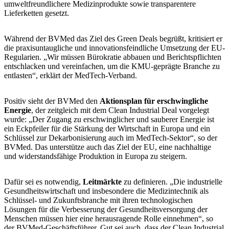
umweltfreundlichere Medizinprodukte sowie transparentere
Lieferketten gesetzt.
Während der BVMed das Ziel des Green Deals begrüßt, kritisiert er
die praxisuntaugliche und innovationsfeindliche Umsetzung der EU-
Regularien. „Wir müssen Bürokratie abbauen und Berichtspflichten
entschlacken und vereinfachen, um die KMU-geprägte Branche zu
entlasten“, erklärt der MedTech-Verband.
Positiv sieht der BVMed den
Aktionsplan für erschwingliche
Energie
, der zeitgleich mit dem Clean Industrial Deal vorgelegt
wurde: „Der Zugang zu erschwinglicher und sauberer Energie ist
ein Eckpfeiler für die Stärkung der Wirtschaft in Europa und ein
Schlüssel zur Dekarbonisierung auch im MedTech-Sektor“, so der
BVMed. Das unterstütze auch das Ziel der EU, eine nachhaltige
und widerstandsfähige Produktion in Europa zu steigern.
Dafür sei es notwendig,
Leitmärkte
zu definieren. „Die industrielle
Gesundheitswirtschaft und insbesondere die Medizintechnik als
Schlüssel- und Zukunftsbranche mit ihren technologischen
Lösungen für die Verbesserung der Gesundheitsversorgung der
Menschen müssen hier eine herausragende Rolle einnehmen“, so
der BVMed-Geschäftsführer. Gut sei auch, dass der Clean Industrial