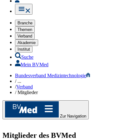
Branche
Themen
Verband
Akademie
Institut
Suche
Mein BVMed
Bundesverband Medizintechnologie
/
...
/
Verband
/
Mitglieder
Zur Navigation
Mitglieder
des BVMed