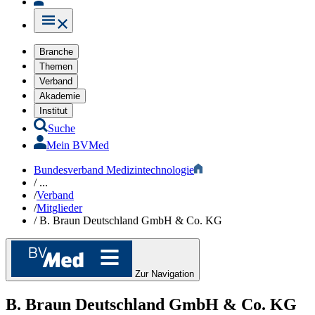
Branche
Themen
Verband
Akademie
Institut
Suche
Mein BVMed
Bundesverband Medizintechnologie
/
...
/
Verband
/
Mitglieder
/
B. Braun Deutschland GmbH & Co. KG
Zur Navigation
B. Braun Deutschland GmbH & Co. KG