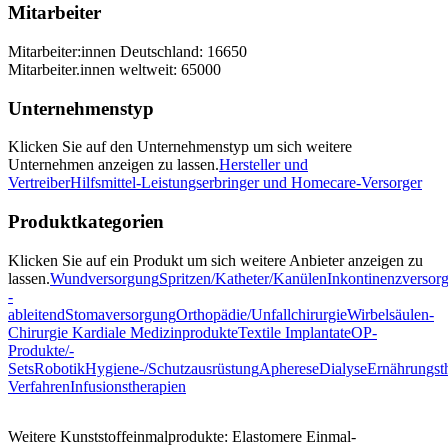
Mitarbeiter
Mitarbeiter:innen Deutschland: 16650
Mitarbeiter.innen weltweit: 65000
Unternehmenstyp
Klicken Sie auf den Unternehmenstyp um sich weitere
Unternehmen anzeigen zu lassen.
Hersteller und
Vertreiber
Hilfsmittel-Leistungserbringer und Homecare-Versorger
Produktkategorien
Klicken Sie auf ein Produkt um sich weitere Anbieter anzeigen zu
lassen.
Wundversorgung
Spritzen/Katheter/Kanülen
Inkontinenzversor
-
ableitend
Stomaversorgung
Orthopädie/Unfallchirurgie
Wirbelsäulen-
Chirurgie
Kardiale Medizinprodukte
Textile Implantate
OP-
Produkte/-
Sets
Robotik
Hygiene-/Schutzausrüstung
Apherese
Dialyse
Ernährungst
Verfahren
Infusionstherapien
Weitere Kunststoffeinmalprodukte: Elastomere Einmal-