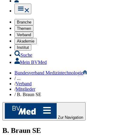
Branche
Themen
Verband
Akademie
Institut
Suche
Mein BVMed
Bundesverband Medizintechnologie
/
...
/
Verband
/
Mitglieder
/
B. Braun SE
Zur Navigation
B. Braun SE