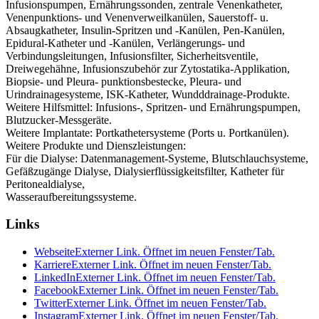
Infusionspumpen, Ernährungssonden, zentrale Venenkatheter,
Venenpunktions- und Venenverweilkanülen, Sauerstoff- u.
Absaugkatheter, Insulin-Spritzen und -Kanülen, Pen-Kanülen,
Epidural-Katheter und -Kanülen, Verlängerungs- und
Verbindungsleitungen, Infusionsfilter, Sicherheitsventile,
Dreiwegehähne, Infusionszubehör zur Zytostatika-Applikation,
Biopsie- und Pleura- punktionsbestecke, Pleura- und
Urindrainagesysteme, ISK-Katheter, Wundddrainage-Produkte.
Weitere Hilfsmittel: Infusions-, Spritzen- und Ernährungspumpen,
Blutzucker-Messgeräte.
Weitere Implantate: Portkathetersysteme (Ports u. Portkanülen).
Weitere Produkte und Dienszleistungen:
Für die Dialyse: Datenmanagement-Systeme, Blutschlauchsysteme,
Gefäßzugänge Dialyse, Dialysierflüssigkeitsfilter, Katheter für
Peritonealdialyse,
Wasseraufbereitungssysteme.
Links
Webseite
Externer Link. Öffnet im neuen Fenster/Tab.
Karriere
Externer Link. Öffnet im neuen Fenster/Tab.
LinkedIn
Externer Link. Öffnet im neuen Fenster/Tab.
Facebook
Externer Link. Öffnet im neuen Fenster/Tab.
Twitter
Externer Link. Öffnet im neuen Fenster/Tab.
Instagram
Externer Link. Öffnet im neuen Fenster/Tab.