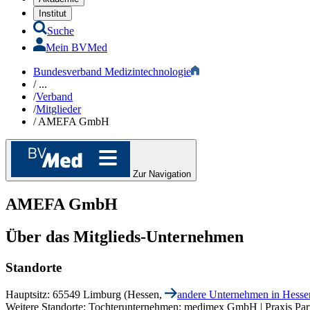
Institut
Suche
Mein BVMed
Bundesverband Medizintechnologie
/
...
/
Verband
/
Mitglieder
/
AMEFA GmbH
Zur Navigation
AMEFA GmbH
Über das Mitglieds-Unternehmen
Standorte
Hauptsitz: 65549 Limburg (Hessen,
andere Unternehmen in Hesse
Weitere Standorte: Tochterunternehmen: medimex GmbH | Praxis Pa