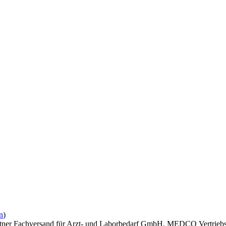
n
)
rtner Fachversand für Arzt- und Laborbedarf GmbH, MEDCO Vertriebs