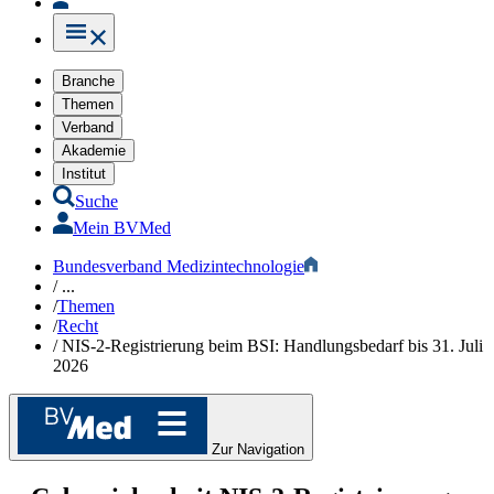
Branche
Themen
Verband
Akademie
Institut
Suche
Mein BVMed
Bundesverband Medizintechnologie
/
...
/
Themen
/
Recht​​
/
NIS-2-Registrierung beim BSI: Handlungsbedarf bis 31. Juli
2026
Zur Navigation