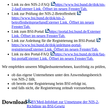
Link zu den NIS-2-FAQ:
https://www.bsi.bund.de/dok/nis-
2-faq
Externer Link. Öffnet im neuen Fenster/Tab.
Link zur Prüfung der NIS-2-Betroffenheit:
https://www.bsi.bund.de/dok/nis-2-
betroffenheitspruefung
Externer Link. Öffnet im neuen
Fenster/Tab.
Link zum BSI-Portal:
https://portal.bsi.bund.de/
Externer
Link. Öffnet im neuen Fenster/Tab.
Link zur Anleitung für die Registrierung im BSI-Portal:
https://www.bsi.bund.de/dok/anleitung-portal-
registrierung
Externer Link. Öffnet im neuen Fenster/Tab.
Link zu den Portal-FAQ:
https://www.bsi.bund.de/dok/faq-
bsi-portal
Externer Link. Öffnet im neuen Fenster/Tab.
Wir empfehlen unseren Mitgliedsunternehmen, kurzfristig zu prüfen,
ob das eigene Unternehmen unter den Anwendungsbereich
von NIS-2 fällt,
ob bereits eine Registrierung beim BSI erfolgt ist,
und falls nicht, die Registrierung zeitnah vorzunehmen.
Download
BVMed-Infoblatt zur Umsetzung der NIS-2-
Richtlinie im BSI-Gesetz