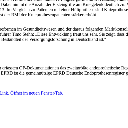
 Dabei nimmt die Anzahl der Ersteingriffe am Kniegelenk deutlich zu. 
 Im Vergleich zu Patienten mit einer Hüftprothese sind Knieprothese
t der BMI der Knieprothesenpatienten stärker erhöht.
turreformen im Gesundheitswesen und der daraus folgenden Marktkonso
ührer Timo Stehn: „Diese Entwicklung freut uns sehr. Sie zeigt, dass d
r Bestandteil der Versorgungsforschung in Deutschland ist.“
en erfassten OP-Dokumentationen das zweitgrößte endoprothetische Regis
es EPRD ist die gemeinnützige EPRD Deutsche Endoprothesenregister g
Link. Öffnet im neuen Fenster/Tab.