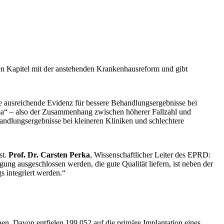
en Kapitel mit der anstehenden
Krankenhausreform
und gibt
e ausreichende Evidenz für bessere Behandlungsergebnisse bei
ma“ – also der Zusammenhang zwischen höherer Fallzahl und
handlungsergebnisse bei kleineren Kliniken und schlechtere
st.
Prof. Dr. Carsten Perka
, Wissenschaftlicher Leiter des EPRD:
ng ausgeschlossen werden, die gute Qualität liefern, ist neben der
s integriert werden.“
en. Davon entfielen 199.052 auf die primäre Implantation eines