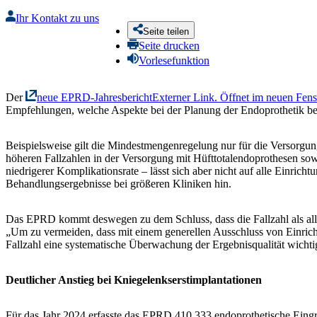
Ihr Kontakt zu uns
Seite teilen
Seite drucken
Vorlesefunktion
Der
neue EPRD-Jahresbericht
Externer Link. Öffnet im neuen Fens
Empfehlungen, welche Aspekte bei der Planung der Endoprothetik ber
Beispielsweise gilt die Mindestmengenregelung nur für die Versorgu
höheren Fallzahlen in der Versorgung mit Hüfttotalendoprothesen 
niedrigerer Komplikationsrate – lässt sich aber nicht auf alle Einric
Behandlungsergebnisse bei größeren Kliniken hin.
Das EPRD kommt deswegen zu dem Schluss, dass die Fallzahl als allei
„Um zu vermeiden, dass mit einem generellen Ausschluss von Einricht
Fallzahl eine systematische Überwachung der Ergebnisqualität wichtig 
Deutlicher Anstieg bei Kniegelenkserstimplantationen
Für das Jahr 2024 erfasste das EPRD 410.333 endoprothetische Eingri