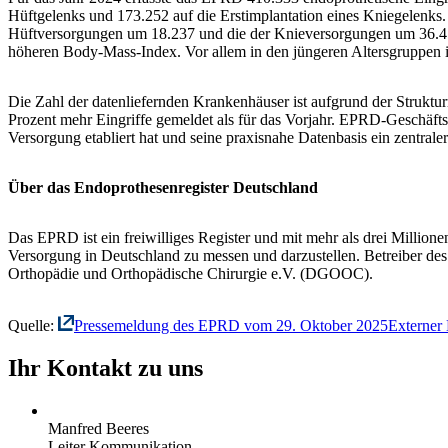
Hüftgelenks und 173.252 auf die Erstimplantation eines Kniegelenks.
Hüftversorgungen um 18.237 und die der Knieversorgungen um 36.413.
höheren Body-Mass-Index. Vor allem in den jüngeren Altersgruppen is
Die Zahl der datenliefernden Krankenhäuser ist aufgrund der Struk
Prozent mehr Eingriffe gemeldet als für das Vorjahr. EPRD-Geschäftsf
Versorgung etabliert hat und seine praxisnahe Datenbasis ein zentrale
Über das Endoprothesenregister Deutschland
Das EPRD ist ein freiwilliges Register und mit mehr als drei Million
Versorgung in Deutschland zu messen und darzustellen. Betreiber d
Orthopädie und Orthopädische Chirurgie e.V. (DGOOC).
Quelle:
Pressemeldung des EPRD vom 29. Oktober 2025
Externer 
Ihr Kontakt zu uns
Manfred Beeres
Leiter Kommunikation