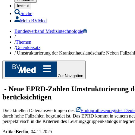
Institut
Suche
Mein BVMed
Bundesverband Medizintechnologie
/
...
/
Themen
/
Gelenkersatz​
/
Umstrukturierung der Krankenhauslandschaft: Neben Fallzahl
Zur Navigation
-
Neue EPRD-Zahlen
Umstrukturierung de
berücksichtigen
Die aktuellen Datenauswertungen des
Endoprothesenregister Deu
durch hohe Fallzahlen begründet ist. Das EPRD kommt in seinem neue
perspektivisch in die Kriterien des Leistungsgruppenkatalogs integrier
Artikel
Berlin
, 04.11.2025