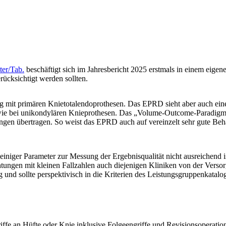
ter/Tab.
beschäftigt sich im Jahresbericht 2025 erstmals in einem eigen
ücksichtigt werden sollten.
ng mit primären Knietotalendoprothesen. Das EPRD sieht aber auch ein
sowie bei unikondylären Knieprothesen. Das „Volume-Outcome-Paradig
htungen übertragen. So weist das EPRD auch auf vereinzelt sehr gute Be
niger Parameter zur Messung der Ergebnisqualität nicht ausreichend i
ungen mit kleinen Fallzahlen auch diejenigen Kliniken von der Versorgu
und sollte perspektivisch in die Kriterien des Leistungsgruppenkatalog
ffe an Hüfte oder Knie inklusive Folgeengriffe und Revisionsoperation