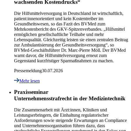
wachsenden Kostendrucks“
Die Hilfsmittelversorgung in Deutschland ist wirtschaftlich,
patient:innenorientiert und kein Kostentreiber im
Gesundheitswesen, so das Fazit des BVMed zum
Mehrkostenbericht des GKV-Spitzenverbandes. „Hilfsmittel
ermöglichen gesellschaftliche Teilhabe und mehr
Lebensqualität. Gleichzeitig leisten sie einen zentralen Beitrag
zur Ambulantisierung der Gesundheitsversorgung“, so
BVMed-Geschäftsführer Dr. Marc-Pierre Möll. Der BVMed
warnt davor, die Hilfsmittelversorgung erneut zum
Gegenstand kurzfristiger Sparmaßnahmen zu machen.
Pressemeldung
30.07.2026
Mehr lesen
Praxisseminar
Unternehmensstrafrecht in der Medizintechnik
Die Zusammenarbeit mit Ärzt:innen, Kliniken und
Leistungserbringern, die Einhaltung regulatorischer
Anforderungen sowie steigende Erwartungen an Compliance
und Unternehmensorganisation führen dazu, dass
strafrechtliche Fragestellungen zunehmend in den Fokus von