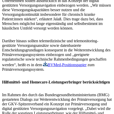
Unternehmen sollten ausdrücklich in das Konzept der digital
gestützten Versorgungsnavigation einbezogen werden. „Wir müssen
diese Versorgungskapazitäten besser nutzen und die
Versorgungskontinuität insbesondere für chronisch kranke
Patient:innen stärken“, erläutert Jalaß. Dies trage dazu bei, dass
Menschen möglichst lange eigenständig und selbstbestimmt im
häuslichen Umfeld versorgt werden können.
Darüber hinaus sollten telemedizinische und telemonitoring-
gestützte Versorgungsansätze sowie datenbasierte
Entscheidungsgrundlagen konsequent in die Weiterentwicklung des
Primärversorgungssystems einbezogen und „geeignete
regulatorische sowie technische Rahmenbedingungen geschaffen
werden“, heißt es in dem
BVMed-Positionspapier
zum
Primärversorgungssystem.
Hilfsmittel- und Homecare-Leistungserbringer berücksichtigen
Im Rahmen des durch das Bundesgesundheitsministeriums (BMG)
gestarteten Dialogs zur Weiterentwicklung der Primärversorgung hat
der GKV-Spitzenverband ein Konzept zur Primärversorgung und
digital gestützten Versorgungsnavigation vorgelegt. „Dabei wird die
Rolle der sonstigen Leistungserbringer, wie der Hilfsmittel- und