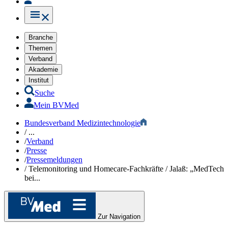
Branche
Themen
Verband
Akademie
Institut
Suche
Mein BVMed
Bundesverband Medizintechnologie
/
...
/
Verband
/
Presse
/
Pressemeldungen
/
Telemonitoring und Homecare-Fachkräfte / Jalaß: „MedTech
bei...
Zur Navigation