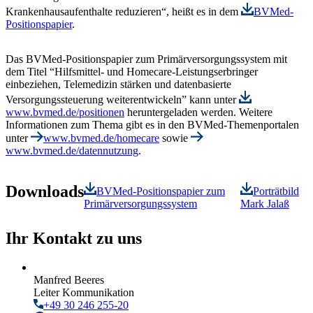
Krankenhausaufenthalte reduzieren“, heißt es in dem
BVMed-
Positionspapier
.
Das BVMed-Positionspapier zum Primärversorgungssystem mit
dem Titel “Hilfsmittel- und Homecare-Leistungserbringer
einbeziehen, Telemedizin stärken und datenbasierte
Versorgungssteuerung weiterentwickeln” kann unter
www.bvmed.de/positionen
heruntergeladen werden. Weitere
Informationen zum Thema gibt es in den BVMed-Themenportalen
unter
www.bvmed.de/homecare
sowie
www.bvmed.de/datennutzung
.
Downloads
BVMed-Positionspapier zum
Porträtbild
Primärversorgungssystem
Mark Jalaß
Ihr Kontakt zu uns
Manfred Beeres
Leiter Kommunikation
+49 30 246 255-20