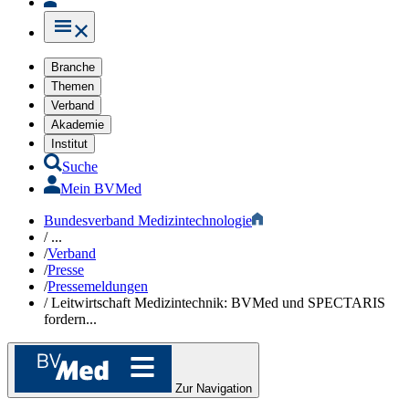
Branche
Themen
Verband
Akademie
Institut
Suche
Mein BVMed
Bundesverband Medizintechnologie
/
...
/
Verband
/
Presse
/
Pressemeldungen
/
Leitwirtschaft Medizintechnik: BVMed und SPECTARIS
fordern...
Zur Navigation