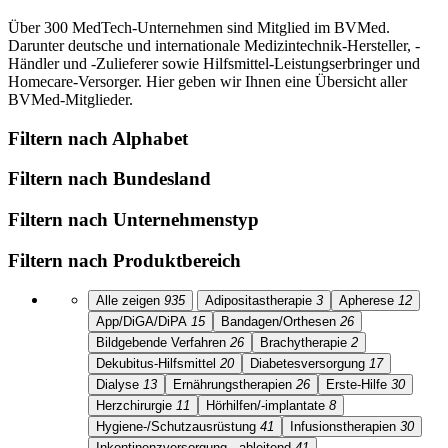
Über 300 MedTech-Unternehmen sind Mitglied im BVMed.
Darunter deutsche und internationale Medizintechnik-Hersteller, -
Händler und -Zulieferer sowie Hilfsmittel-Leistungserbringer und
Homecare-Versorger. Hier geben wir Ihnen eine Übersicht aller
BVMed-Mitglieder.
Filtern nach Alphabet
Filtern nach Bundesland
Filtern nach Unternehmenstyp
Filtern nach Produktbereich
Alle zeigen
935
Adipositastherapie
3
Apherese
12
App/DiGA/DiPA
15
Bandagen/Orthesen
26
Bildgebende Verfahren
26
Brachytherapie
2
Dekubitus-Hilfsmittel
20
Diabetesversorgung
17
Dialyse
13
Ernährungstherapien
26
Erste-Hilfe
30
Herzchirurgie
11
Hörhilfen/-implantate
8
Hygiene-/Schutzausrüstung
41
Infusionstherapien
30
Inkontinenzversorgung - ableitend
41