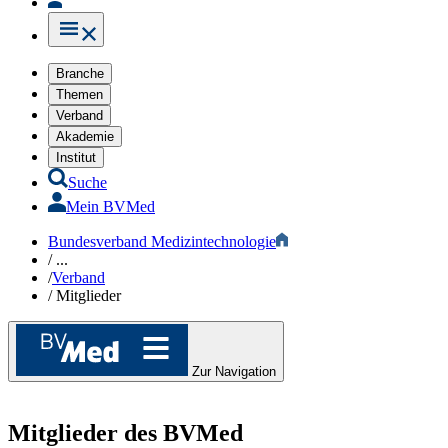
Branche
Themen
Verband
Akademie
Institut
Suche
Mein BVMed
Bundesverband Medizintechnologie
/
...
/
Verband
/
Mitglieder
Zur Navigation
Mitglieder
des BVMed