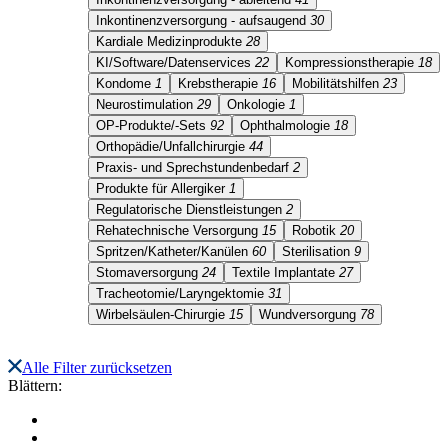
Inkontinenzversorgung - aufsaugend
30
Kardiale Medizinprodukte
28
KI/Software/Datenservices
22
Kompressionstherapie
18
Kondome
1
Krebstherapie
16
Mobilitätshilfen
23
Neurostimulation
29
Onkologie
1
OP-Produkte/-Sets
92
Ophthalmologie
18
Orthopädie/Unfallchirurgie
44
Praxis- und Sprechstundenbedarf
2
Produkte für Allergiker
1
Regulatorische Dienstleistungen
2
Rehatechnische Versorgung
15
Robotik
20
Spritzen/Katheter/Kanülen
60
Sterilisation
9
Stomaversorgung
24
Textile Implantate
27
Tracheotomie/Laryngektomie
31
Wirbelsäulen-Chirurgie
15
Wundversorgung
78
Alle Filter zurücksetzen
Blättern: