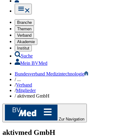
Branche
Themen
Verband
Akademie
Institut
Suche
Mein BVMed
Bundesverband Medizintechnologie
/
...
/
Verband
/
Mitglieder
/
aktivmed GmbH
Zur Navigation
aktivmed GmbH