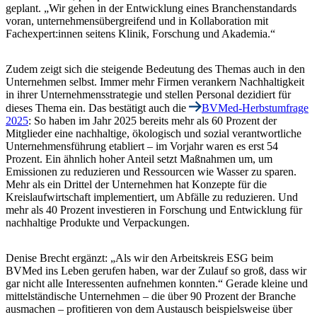
geplant. „Wir gehen in der Entwicklung eines Branchenstandards
voran, unternehmensübergreifend und in Kollaboration mit
Fachexpert:innen seitens Klinik, Forschung und Akademia.“
Zudem zeigt sich die steigende Bedeutung des Themas auch in den
Unternehmen selbst. Immer mehr Firmen
verankern Nachhaltigkeit
in ihrer Unternehmensstrategie
und stellen Personal dezidiert für
dieses Thema ein. Das bestätigt auch die
BVMed-Herbstumfrage
2025
: So haben im Jahr 2025 bereits mehr als 60 Prozent der
Mitglieder eine nachhaltige, ökologisch und sozial verantwortliche
Unternehmensführung etabliert – im Vorjahr waren es erst 54
Prozent. Ein ähnlich hoher Anteil setzt Maßnahmen um, um
Emissionen zu reduzieren und Ressourcen wie Wasser zu sparen.
Mehr als ein Drittel der Unternehmen hat Konzepte für die
Kreislaufwirtschaft implementiert, um Abfälle zu reduzieren. Und
mehr als 40 Prozent investieren in Forschung und Entwicklung für
nachhaltige Produkte und Verpackungen.
Denise Brecht ergänzt: „Als wir den Arbeitskreis ESG beim
BVMed ins Leben gerufen haben, war der Zulauf so groß, dass wir
gar nicht alle Interessenten aufnehmen konnten.“ Gerade kleine und
mittelständische Unternehmen – die über 90 Prozent der Branche
ausmachen – profitieren von dem Austausch beispielsweise über