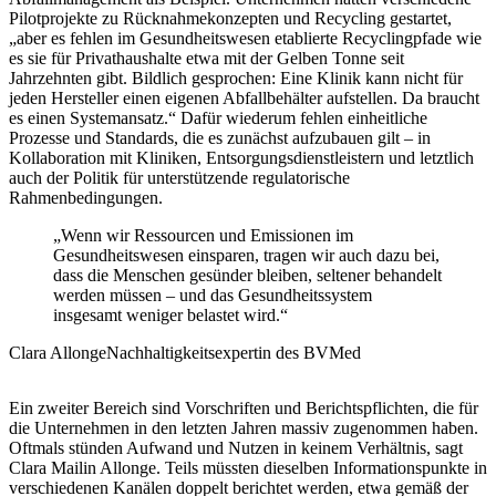
Pilotprojekte zu Rücknahmekonzepten und Recycling gestartet,
„aber es fehlen im Gesundheitswesen etablierte Recyclingpfade wie
es sie für Privathaushalte etwa mit der Gelben Tonne seit
Jahrzehnten gibt. Bildlich gesprochen: Eine Klinik kann nicht für
jeden Hersteller einen eigenen Abfallbehälter aufstellen. Da braucht
es einen Systemansatz.“ Dafür wiederum fehlen einheitliche
Prozesse und Standards, die es zunächst aufzubauen gilt – in
Kollaboration mit Kliniken, Entsorgungsdienstleistern und letztlich
auch der Politik für unterstützende regulatorische
Rahmenbedingungen.
„Wenn wir Ressourcen und Emissionen im
Gesundheitswesen einsparen, tragen wir auch dazu bei,
dass die Menschen gesünder bleiben, seltener behandelt
werden müssen – und das Gesundheitssystem
insgesamt weniger belastet wird.“
Clara Allonge
Nachhaltigkeitsexpertin des BVMed
Ein zweiter Bereich sind
Vorschriften und Berichtspflichten
, die für
die Unternehmen in den letzten Jahren massiv zugenommen haben.
Oftmals stünden Aufwand und Nutzen in keinem Verhältnis, sagt
Clara Mailin Allonge. Teils müssten dieselben Informationspunkte in
verschiedenen Kanälen doppelt berichtet werden, etwa gemäß der