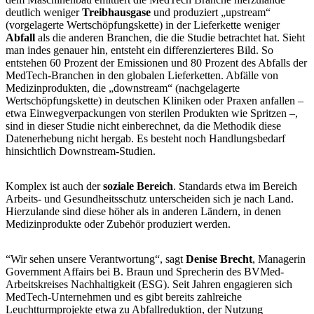
deutlich weniger
Treibhausgase
und produziert „upstream“
(vorgelagerte Wertschöpfungskette) in der Lieferkette weniger
Abfall
als die anderen Branchen, die die Studie betrachtet hat. Sieht
man indes genauer hin, entsteht ein differenzierteres Bild. So
entstehen 60 Prozent der Emissionen und 80 Prozent des Abfalls der
MedTech-Branchen in den globalen Lieferketten. Abfälle von
Medizinprodukten, die „downstream“ (nachgelagerte
Wertschöpfungskette) in deutschen Kliniken oder Praxen anfallen –
etwa Einwegverpackungen von sterilen Produkten wie Spritzen –,
sind in dieser Studie nicht einberechnet, da die Methodik diese
Datenerhebung nicht hergab. Es besteht noch Handlungsbedarf
hinsichtlich Downstream-Studien.
Komplex ist auch der
soziale Bereich
. Standards etwa im Bereich
Arbeits- und Gesundheitsschutz unterscheiden sich je nach Land.
Hierzulande sind diese höher als in anderen Ländern, in denen
Medizinprodukte oder Zubehör produziert werden.
“Wir sehen unsere Verantwortung“, sagt
Denise Brecht
, Managerin
Government Affairs bei B. Braun und Sprecherin des BVMed-
Arbeitskreises Nachhaltigkeit (ESG). Seit Jahren engagieren sich
MedTech-Unternehmen und es gibt bereits zahlreiche
Leuchtturmprojekte etwa zu Abfallreduktion, der Nutzung