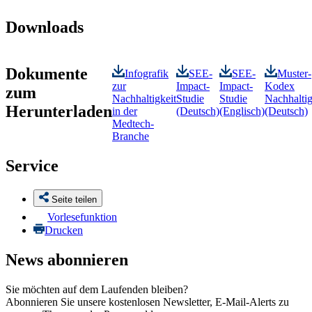
Downloads
Dokumente
Infografik
SEE-
SEE-
Muster-
zur
Impact-
Impact-
Kodex
zum
Nachhaltigkeit
Studie
Studie
Nachhaltig
Herunterladen
in der
(Deutsch)
(Englisch)
(Deutsch)
Medtech-
Branche
Service
Seite teilen
Vorlesefunktion
Drucken
News abonnieren
Sie möchten auf dem Laufenden bleiben?
Abonnieren Sie unsere kostenlosen Newsletter, E-Mail-Alerts zu