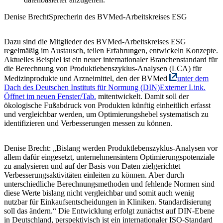
Denise Brecht
Sprecherin des BVMed-Arbeitskreises ESG
Dazu sind die Mitglieder des BVMed-Arbeitskreises ESG
regelmäßig im Austausch, teilen Erfahrungen, entwickeln Konzepte.
Aktuelles Beispiel ist ein neuer internationaler Branchenstandard für
die Berechnung von
Produktlebenszyklus-Analysen (LCA)
für
Medizinprodukte und Arzneimittel, den der BVMed
unter dem
Dach des Deutschen Instituts für Normung (DIN)
Externer Link.
Öffnet im neuen Fenster/Tab.
mitentwickelt. Damit soll der
ökologische Fußabdruck von Produkten künftig einheitlich erfasst
und vergleichbar werden, um Optimierungshebel systematisch zu
identifizieren und Verbesserungen messen zu können.
Denise Brecht: „Bislang werden Produktlebenszyklus-Analysen vor
allem dafür eingesetzt, unternehmensintern Optimierungspotenziale
zu analysieren und auf der Basis von Daten zielgerichtet
Verbesserungsaktivitäten einleiten zu können. Aber durch
unterschiedliche Berechnungsmethoden und fehlende Normen sind
diese Werte bislang nicht vergleichbar und somit auch wenig
nutzbar für Einkaufsentscheidungen in Kliniken. Standardisierung
soll das ändern.“ Die Entwicklung erfolgt zunächst auf DIN-Ebene
in Deutschland, perspektivisch ist ein internationaler ISO-Standard