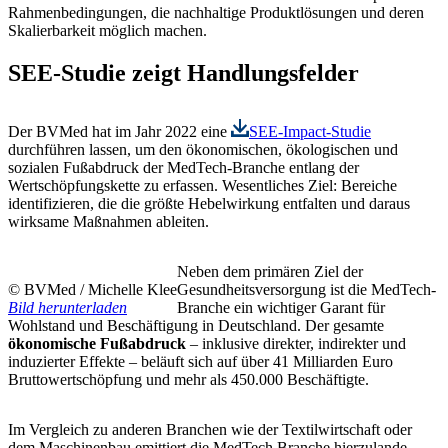
Rahmenbedingungen
, die nachhaltige Produktlösungen und deren
Skalierbarkeit möglich machen.
SEE-Studie zeigt Handlungsfelder
Der BVMed hat im Jahr 2022 eine
SEE-Impact-Studie
durchführen lassen, um den ökonomischen, ökologischen und
sozialen Fußabdruck der MedTech-Branche entlang der
Wertschöpfungskette zu erfassen. Wesentliches Ziel: Bereiche
identifizieren, die die größte Hebelwirkung entfalten und daraus
wirksame Maßnahmen ableiten.
Neben dem primären Ziel der
© BVMed / Michelle Klee
Gesundheitsversorgung ist die MedTech-
Bild herunterladen
Branche ein wichtiger Garant für
Wohlstand und Beschäftigung in Deutschland. Der gesamte
ökonomische Fußabdruck
– inklusive direkter, indirekter und
induzierter Effekte – beläuft sich auf über 41 Milliarden Euro
Bruttowertschöpfung und mehr als 450.000 Beschäftigte.
Im Vergleich zu anderen Branchen wie der Textilwirtschaft oder
dem Maschinenbau emittiert die MedTech Branche hierzulande