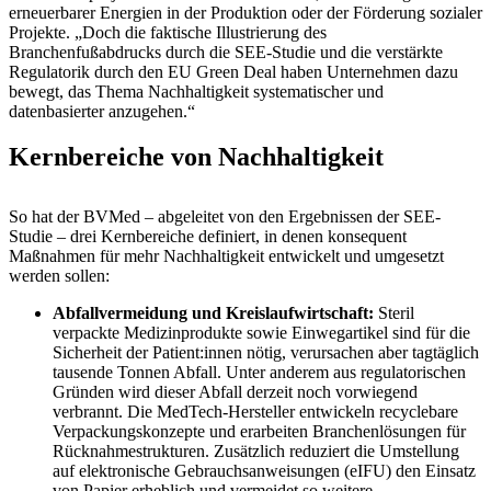
erneuerbarer Energien in der Produktion oder der Förderung sozialer
Projekte. „Doch die faktische Illustrierung des
Branchenfußabdrucks durch die SEE-Studie und die verstärkte
Regulatorik durch den EU Green Deal haben Unternehmen dazu
bewegt, das Thema Nachhaltigkeit systematischer und
datenbasierter anzugehen.“
Kernbereiche von Nachhaltigkeit
So hat der BVMed – abgeleitet von den Ergebnissen der SEE-
Studie – drei Kernbereiche definiert, in denen konsequent
Maßnahmen für mehr Nachhaltigkeit entwickelt und umgesetzt
werden sollen:
Abfallvermeidung und Kreislaufwirtschaft:
Steril
verpackte Medizinprodukte sowie Einwegartikel sind für die
Sicherheit der Patient:innen nötig, verursachen aber tagtäglich
tausende Tonnen Abfall. Unter anderem aus regulatorischen
Gründen wird dieser Abfall derzeit noch vorwiegend
verbrannt. Die MedTech-Hersteller entwickeln recyclebare
Verpackungskonzepte und erarbeiten Branchenlösungen für
Rücknahmestrukturen. Zusätzlich reduziert die Umstellung
auf elektronische Gebrauchsanweisungen (eIFU) den Einsatz
von Papier erheblich und vermeidet so weitere