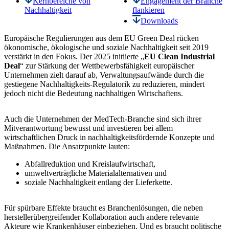
Kernbereiche von
Engagement der Branche
Nachhaltigkeit
flankieren
Downloads
Europäische Regulierungen aus dem EU Green Deal rücken
ökonomische, ökologische und soziale Nachhaltigkeit seit 2019
verstärkt in den Fokus. Der 2025 initiierte „
EU Clean Industrial
Deal
“ zur Stärkung der Wettbewerbsfähigkeit europäischer
Unternehmen zielt darauf ab, Verwaltungsaufwände durch die
gestiegene Nachhaltigkeits-Regulatorik zu reduzieren, mindert
jedoch nicht die Bedeutung nachhaltigen Wirtschaftens.
Auch die Unternehmen der MedTech-Branche sind sich ihrer
Mitverantwortung bewusst und investieren bei allem
wirtschaftlichen Druck in nachhaltigkeitsfördernde Konzepte und
Maßnahmen. Die
Ansatzpunkte
lauten:
Abfallreduktion und Kreislaufwirtschaft,
umweltverträgliche Materialalternativen und
soziale Nachhaltigkeit entlang der Lieferkette.
Für spürbare Effekte braucht es
Branchenlösungen
, die neben
herstellerübergreifender Kollaboration auch andere relevante
Akteure wie Krankenhäuser einbeziehen. Und es braucht
politische