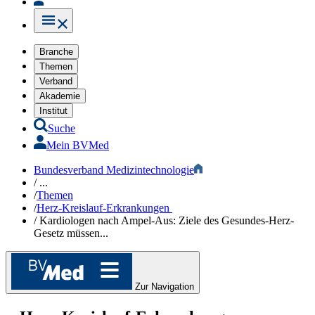
Branche
Themen
Verband
Akademie
Institut
Suche
Mein BVMed
Bundesverband Medizintechnologie
/
...
/
Themen
/
Herz-Kreislauf-Erkrankungen ​
/
Kardiologen nach Ampel-Aus: Ziele des Gesundes-Herz-
Gesetz müssen...
Zur Navigation