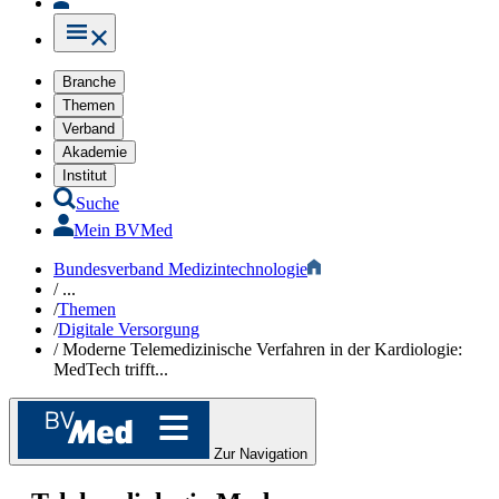
Branche
Themen
Verband
Akademie
Institut
Suche
Mein BVMed
Bundesverband Medizintechnologie
/
...
/
Themen
/
Digitale Versorgung
/
Moderne Telemedizinische Verfahren in der Kardiologie:
MedTech trifft...
Zur Navigation