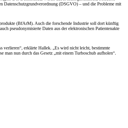
ischen Datenschutz­grundverordnung (DSGVO) – und die Probleme mit
rodukte (BfArM). Auch die forschende Industrie soll dort künftig
auch pseudonymisierte Daten aus der elektronischen Patientenakte
 verlieren“, erklärte Hallek. „Es wird nicht leicht, bestimmte
se man nun durch das Gesetz „mit einem Turbo­schub aufholen“.