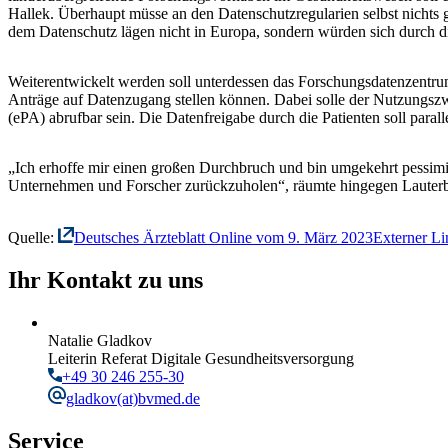
Hallek. Überhaupt müsse an den Datenschutzregu­la­rien selbst nicht
dem Datenschutz lägen nicht in Europa, sondern würden sich durch d
Weiterentwickelt werden soll unterdessen das Forschungsdatenzentrum
Anträge auf Datenzugang stellen können. Dabei solle der Nutzungszw
(ePA) abrufbar sein. Die Datenfreigabe durch die Patienten soll parall
„Ich erhoffe mir einen großen Durchbruch und bin umgekehrt pessimisti
Unternehmen und Forscher zurückzuholen“, räumte hingegen Lauterba
Quelle:
Deutsches Ärzteblatt Online vom 9. März 2023
Externer Li
Ihr Kontakt zu uns
Natalie Gladkov
Leiterin Referat Digitale Gesundheitsversorgung
+49 30 246 255-30
gladkov
(at)bvmed.de
Service