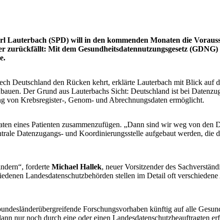
l Lauterbach (SPD) will in den kommenden Monaten die Vorausset­
er zurückfällt: Mit dem Gesund­heitsdatennutzungsgesetz (GDNG)
e.
ech Deutschland den Rücken kehrt, erklärte Lauterbach mit Blick auf
ubauen. Der Grund aus Lauterbachs Sicht: Deutschland ist bei Datenzu
ng von Krebsre­gister-, Genom- und Abrechnungsdaten ermöglicht.
en eines Patienten zusammenzufügen. „Dann sind wir weg von den Date
entrale Datenzugangs- und Koordinierungsstelle aufgebaut werden, die
ndern“, forderte
Michael Hallek
, neuer Vorsitzender des Sachverständ
hiedenen Landesdatenschutzbehörden stellen im Detail oft verschieden
ndesländerübergreifende Forschungs­vor­haben künftig auf alle Gesundh
nn nur noch durch eine oder einen Landesdaten­schutzbeauftragten erfo