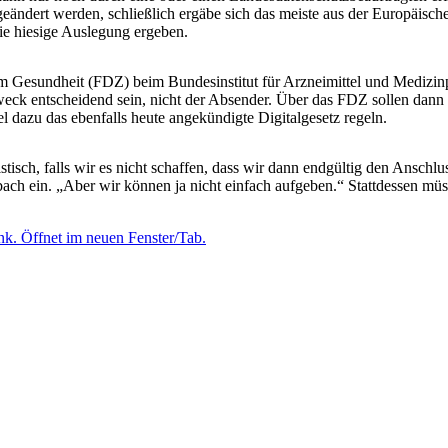
s geändert werden, schließlich ergäbe sich das meiste aus der Europä
ie hiesige Auslegung ergeben.
 Gesundheit (FDZ) beim Bundes­insti­tut für Arzneimittel und Medizinp
eck entscheidend sein, nicht der Absender. Über das FDZ sollen dann 
el dazu das ebenfalls heute angekündigte Digitalgesetz regeln.
sch, falls wir es nicht schaffen, dass wir dann endgültig den Anschluss
ch ein. „Aber wir können ja nicht einfach aufgeben.“ Stattdessen müs
nk. Öffnet im neuen Fenster/Tab.