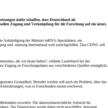
zun­gen dafür schaffen, dass Deutschland als
 sollen Zugang und Verknüpfung für die Forschung auf ein neues
 die Ankündigung der Mainzer mRNA-Spezialisten, ein
gang und -nutzung international weit zurück­gefallen. Das GDNG soll
nsilos, die wir heute haben“, erklärte Lauterbach bei der
 den Zugang zu For­schungsdaten aus verschiedenen Quellen ermöglicht.
igenrates Gesundheit. Beendet werden soll auch ein Problem, über das
e Anforderungen, was es Forschenden enorm erschwert,
eitsdaten erweitert. Die datenschutzrechtliche Aufsicht für
lgen. Der Datenschutz werde dabei nicht geschliffen, beteuerte