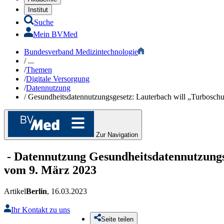
Institut
Suche
Mein BVMed
Bundesverband Medizintechnologie
/
...
/
Themen
/
Digitale Versorgung
/
Datennutzung​
/
Gesundheitsdaten­nutzungsgesetz: Lauterbach will „Turboschu
Zur Navigation
-
Datennutzung
Gesundheitsdaten­nutzungs
vom 9. März 2023
Artikel
Berlin
, 16.03.2023
Ihr Kontakt zu uns
Seite teilen