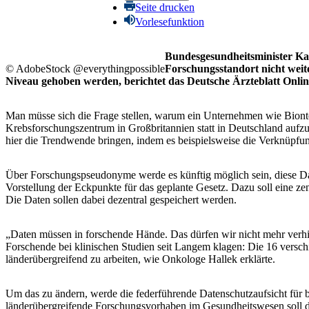
Seite drucken
Vorlesefunktion
Bundesgesundheitsminister Kar
© AdobeStock @everythingpossible
Forschungsstandort nicht weit
Niveau gehoben werden, berichtet das Deutsche Ärzteblatt Onlin
Man müsse sich die Frage stellen, warum ein Unternehmen wie Biont
Krebsforschungszentrum in Großbritannien statt in Deutschland aufz
hier die Trendwende bringen, indem es beispielsweise die Verknüpfu
Über Forschungspseudonyme werde es künftig möglich sein, diese Dat
Vorstellung der Eckpunkte für das geplante Gesetz. Dazu soll eine z
Die Daten sollen dabei dezentral gespeichert werden.
„Daten müssen in forschende Hände. Das dürfen wir nicht mehr verhi
Forschende bei klinischen Studien seit Langem klagen: Die 16 versc
länderübergreifend zu arbeiten, wie Onkologe Hallek erklärte.
Um das zu ändern, werde die federführende Datenschutzaufsicht für bu
länderübergrei­fende Forschungsvorhaben im Gesundheitswesen soll da