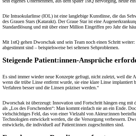
sein eigenes Unternehmen, aus dem später 1stQ hervorging, heute ein 
Die Intraokularlinse (IOL) ist eine langlebige Kunstlinse, die das Se
des Grauen Stars (Katarakt). Der Graue Star ist eine Augenerkrankung,
Standardlösung und mit über einer Million Eingriffen pro Jahr die häu
Mit 1stQ gehen Dworschak und sein Team noch einen Schritt weiter: S
abgestimmt sind – beispielsweise bei seltenen Sehproblemen.
Steigende Patient:innen-Ansprüche erford
Es sind immer wieder neue Konzepte gefragt, nicht zuletzt, weil die 
wenn die trübe Linse entfernt wurde, sie eine klare Linse implantie
Verfahren besser und die Linsen präziser werden.“
Dworschak ist überzeugt: Innovation und Fortschritt hängen eng mit 
als „Los des Forschenden“: Man kommt einfach nie an ein Ende. Doch
vielschichtiges Feld, das von einer Vielzahl von Akteur:innen beei
Technologien entwickelt werden, die die Versorgung verbessern. Dwor
entwickeln, die individuell auf Patient:innen zugeschnitten sind.