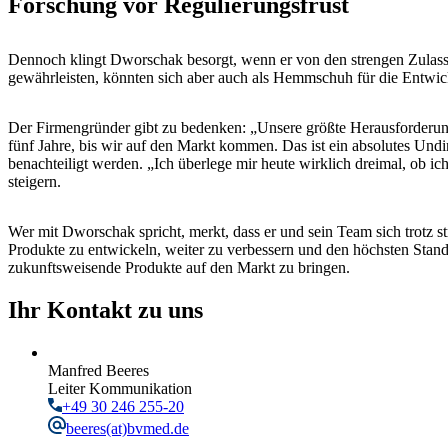
Forschung vor Regulierungsfrust
Dennoch klingt Dworschak besorgt, wenn er von den strengen Zulassu
gewährleisten, könnten sich aber auch als Hemmschuh für die Entwic
Der Firmengründer gibt zu bedenken: „Unsere größte Herausforderung 
fünf Jahre, bis wir auf den Markt kommen. Das ist ein absolutes Und
benachteiligt werden. „Ich überlege mir heute wirklich dreimal, ob i
steigern.
Wer mit Dworschak spricht, merkt, dass er und sein Team sich trotz 
Produkte zu entwickeln, weiter zu verbessern und den höchsten Stand
zukunftsweisende Produkte auf den Markt zu bringen.
Ihr Kontakt zu uns
Manfred Beeres
Leiter Kommunikation
+49 30 246 255-20
beeres
(at)bvmed.de