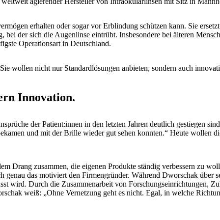
weltweit agierender Hersteller von Intraokularlinsen mit Sitz in Mann
hvermögen erhalten oder sogar vor Erblindung schützen kann. Sie ersetz
 bei der sich die Augenlinse eintrübt. Insbesondere bei älteren Mensche
figste Operationsart in Deutschland.
ie wollen nicht nur Standardlösungen anbieten, sondern auch innovativ
ern Innovation.
Ansprüche der Patient:innen in den letzten Jahren deutlich gestiegen s
rt bekamen und mit der Brille wieder gut sehen konnten.“ Heute wolle
dem Drang zusammen, die eigenen Produkte ständig verbessern zu wolle
 genau das motiviert den Firmengründer. Während Dworschak über sein
nflusst wird. Durch die Zusammenarbeit von Forschungseinrichtungen, 
schak weiß: „Ohne Vernetzung geht es nicht. Egal, in welche Richtung.