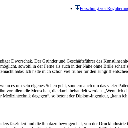
Forschung vor Regulierung
 Rüdiger Dworschak. Der Gründer und Geschäftsführer des Kunstlinsenhers
ermöglicht, sowohl in der Ferne als auch in der Nähe ohne Brille scharf 
emacht habe: Ich hätte mich schon viel früher für den Eingriff entschei
 wenn es um sein eigenes Sehen geht, sondern auch um das vieler Patien
r ihn vor allem die Menschen, die damit behandelt werden. „Wenn ich ei
 der Medizintechnik dagegen“, so betont der Diplom-Ingenieur, „kann i
rs fasziniert und die ihn dazu bewogen hat, von der Druckindustrie i