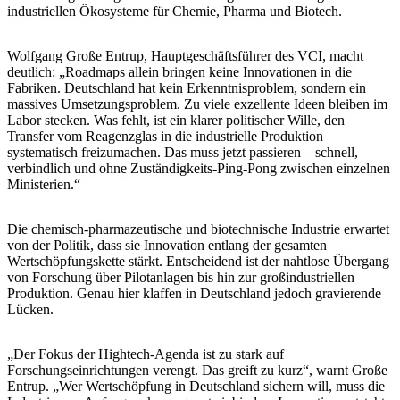
industriellen Ökosysteme für Chemie, Pharma und Biotech.
Wolfgang Große Entrup, Hauptgeschäftsführer des VCI, macht
deutlich: „Roadmaps allein bringen keine Innovationen in die
Fabriken. Deutschland hat kein Erkenntnisproblem, sondern ein
massives Umsetzungsproblem. Zu viele exzellente Ideen bleiben im
Labor stecken. Was fehlt, ist ein klarer politischer Wille, den
Transfer vom Reagenzglas in die industrielle Produktion
systematisch freizumachen. Das muss jetzt passieren – schnell,
verbindlich und ohne Zuständigkeits-Ping-Pong zwischen einzelnen
Ministerien.“
Die chemisch-pharmazeutische und biotechnische Industrie erwartet
von der Politik, dass sie Innovation entlang der gesamten
Wertschöpfungskette stärkt. Entscheidend ist der nahtlose Übergang
von Forschung über Pilotanlagen bis hin zur großindustriellen
Produktion. Genau hier klaffen in Deutschland jedoch gravierende
Lücken.
„Der Fokus der Hightech-Agenda ist zu stark auf
Forschungseinrichtungen verengt. Das greift zu kurz“, warnt Große
Entrup. „Wer Wertschöpfung in Deutschland sichern will, muss die