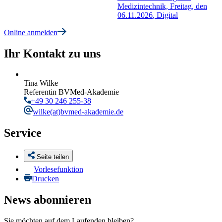
Medizintechnik,
Freitag, den
06.11.2026
,
Digital
Online anmelden
Ihr Kontakt zu uns
Tina Wilke
Referentin BVMed-Akademie
+49 30 246 255-38
wilke
(at)bvmed-akademie.de
Service
Seite teilen
Vorlesefunktion
Drucken
News abonnieren
Sie möchten auf dem Laufenden bleiben?