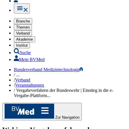
Branche
Themen
Verband
Akademie
Institut
Suche
Mein BVMed
Bundesverband Medizintechnologie
/
...
/
Verband
/
Veranstaltungen
/
Vergabeverfahren der Bundeswehr | Einstieg in die e-
Vergabe-Plattform...
Zur Navigation