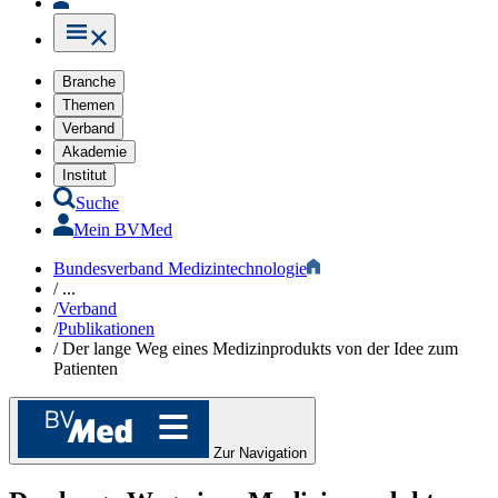
Branche
Themen
Verband
Akademie
Institut
Suche
Mein BVMed
Bundesverband Medizintechnologie
/
...
/
Verband
/
Publikationen
/
Der lange Weg eines Medizinprodukts von der Idee zum
Patienten
Zur Navigation