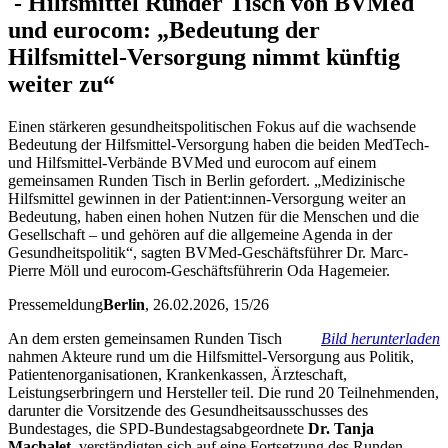
-
Hilfsmittel
Runder Tisch von BVMed
und eurocom: „Bedeutung der
Hilfsmittel-Versorgung nimmt künftig
weiter zu“
Einen stärkeren gesundheitspolitischen Fokus auf die wachsende
Bedeutung der Hilfsmittel-Versorgung haben die beiden MedTech-
und Hilfsmittel-Verbände BVMed und eurocom auf einem
gemeinsamen Runden Tisch in Berlin gefordert. „Medizinische
Hilfsmittel gewinnen in der Patient:innen-Versorgung weiter an
Bedeutung, haben einen hohen Nutzen für die Menschen und die
Gesellschaft – und gehören auf die allgemeine Agenda in der
Gesundheitspolitik“, sagten BVMed-Geschäftsführer Dr. Marc-
Pierre Möll und eurocom-Geschäftsführerin Oda Hagemeier.
Pressemeldung
Berlin
, 26.02.2026
, 15/26
An dem ersten gemeinsamen Runden Tisch
Bild herunterladen
nahmen Akteure rund um die Hilfsmittel-Versorgung aus Politik,
Patientenorganisationen, Krankenkassen, Ärzteschaft,
Leistungserbringern und Hersteller teil. Die rund 20 Teilnehmenden,
darunter die Vorsitzende des Gesundheitsausschusses des
Bundestages, die SPD-Bundestagsabgeordnete
Dr. Tanja
Machalet
, verständigten sich auf eine Fortsetzung des Runden