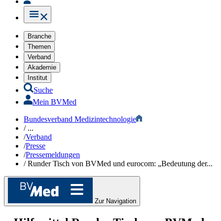
Branche
Themen
Verband
Akademie
Institut
Suche
Mein BVMed
Bundesverband Medizintechnologie
/
...
/
Verband
/
Presse
/
Pressemeldungen
/
Runder Tisch von BVMed und eurocom: „Bedeutung der...
Zur Navigation