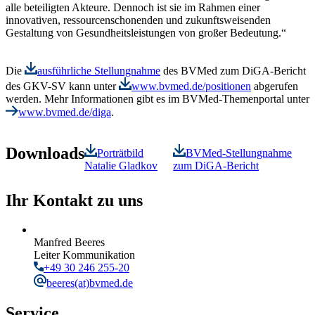
alle beteiligten Akteure. Dennoch ist sie im Rahmen einer
innovativen, ressourcenschonenden und zukunftsweisenden
Gestaltung von Gesundheitsleistungen von großer Bedeutung.“
Die
ausführliche Stellungnahme
des BVMed zum DiGA-Bericht
des GKV-SV kann unter
www.bvmed.de/positionen
abgerufen
werden. Mehr Informationen gibt es im BVMed-Themenportal unter
www.bvmed.de/diga
.
Downloads
Porträtbild
BVMed-Stellungnahme
Natalie Gladkov
zum DiGA-Bericht
Ihr Kontakt zu uns
Manfred Beeres
Leiter Kommunikation
+49 30 246 255-20
beeres
(at)bvmed.de
Service