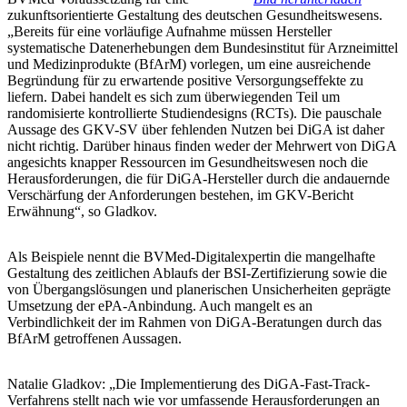
zukunftsorientierte Gestaltung des deutschen Gesundheitswesens.
„Bereits für eine vorläufige Aufnahme müssen Hersteller
systematische Datenerhebungen dem Bundesinstitut für Arzneimittel
und Medizinprodukte (BfArM) vorlegen, um eine ausreichende
Begründung für zu erwartende positive Versorgungseffekte zu
liefern. Dabei handelt es sich zum überwiegenden Teil um
randomisierte kontrollierte Studiendesigns (RCTs). Die pauschale
Aussage des GKV-SV über fehlenden Nutzen bei DiGA ist daher
nicht richtig. Darüber hinaus finden weder der Mehrwert von DiGA
angesichts knapper Ressourcen im Gesundheitswesen noch die
Herausforderungen, die für DiGA-Hersteller durch die andauernde
Verschärfung der Anforderungen bestehen, im GKV-Bericht
Erwähnung“, so Gladkov.
Als Beispiele nennt die BVMed-Digitalexpertin die mangelhafte
Gestaltung des zeitlichen Ablaufs der BSI-Zertifizierung sowie die
von Übergangslösungen und planerischen Unsicherheiten geprägte
Umsetzung der ePA-Anbindung. Auch mangelt es an
Verbindlichkeit der im Rahmen von DiGA-Beratungen durch das
BfArM getroffenen Aussagen.
Natalie Gladkov: „Die Implementierung des DiGA-Fast-Track-
Verfahrens stellt nach wie vor umfassende Herausforderungen an