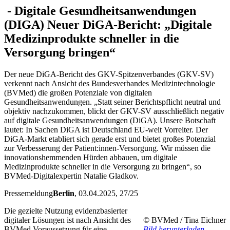
-
Digitale Gesundheitsanwendungen
(DIGA)
Neuer DiGA-Bericht: „Digitale
Medizinprodukte schneller in die
Versorgung bringen“
Der neue DiGA-Bericht des GKV-Spitzenverbandes (GKV-SV)
verkennt nach Ansicht des Bundesverbandes Medizintechnologie
(BVMed) die großen Potenziale von digitalen
Gesundheitsanwendungen. „Statt seiner Berichtspflicht neutral und
objektiv nachzukommen, blickt der GKV-SV ausschließlich negativ
auf digitale Gesundheitsanwendungen (DiGA). Unsere Botschaft
lautet: In Sachen DiGA ist Deutschland EU-weit Vorreiter. Der
DiGA-Markt etabliert sich gerade erst und bietet großes Potenzial
zur Verbesserung der Patient:innen-Versorgung. Wir müssen die
innovationshemmenden Hürden abbauen, um digitale
Medizinprodukte schneller in die Versorgung zu bringen“, so
BVMed-Digitalexpertin Natalie Gladkov.
Pressemeldung
Berlin
, 03.04.2025
, 27/25
Die gezielte Nutzung evidenzbasierter
digitaler Lösungen ist nach Ansicht des
© BVMed / Tina Eichner
BVMed Voraussetzung für eine
Bild herunterladen