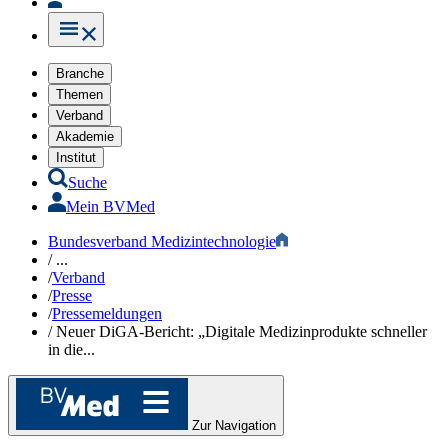
Branche
Themen
Verband
Akademie
Institut
Suche
Mein BVMed
Bundesverband Medizintechnologie
/
...
/
Verband
/
Presse
/
Pressemeldungen
/
Neuer DiGA-Bericht: „Digitale Medizinprodukte schneller
in die...
Zur Navigation