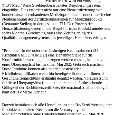
Mit der MDR wird ein vollständig
© BVMed / René Staebler
überarbeitetes Regulierungssystem
eingeführt. Dies erfordert nicht nur eine Neuzertifizierung von
hunderttausend vorhandenen Medizinprodukten, sondern auch eine
Neubenennung der Zertifizierungsstellen für Medizinprodukte
(Benannte Stellen) in der gesamten EU. Der Prozess der
Neuzertifizierung dauert in der Regel für jedes Produkt mindestens
sechs Monate. Gleichzeitig muss eine Zertifizierung des
Qualitätsmanagementsystems des jeweiligen Herstellers erfolgen.
"Produkte, für die unter dem bisherigen Rechtsrahmen (EU-
Richtlinien MDD/AIMDD) eine Benannte Stelle für die
Konformitätsbewertung einbezogen werden musste, können von
einer Übergangsfrist bis maximal Mai 2025 Gebrauch machen.
Diese Produkte können also mit den bestehenden
Richtlinienzertifikaten weiterhin bereitgestellt und von Ihnen als
Gesundheitseinrichtung erstmalig genutzt werden. Voraussetzung
für diese Übergangsfrist ist unter anderem eine fortbestehende
Gültigkeit der Richtlinienzertifikate, die maximal 5 Jahre beträgt",
klärt der BVMed-Flyer auf.
Derzeit bemühen sich alle Hersteller um eine Re-Zertifizierung ihrer
Produkte nach altem Recht, um die Versorgung mit
Medizinprodukten ohne Unterbrechung über den 26. Mai 2020