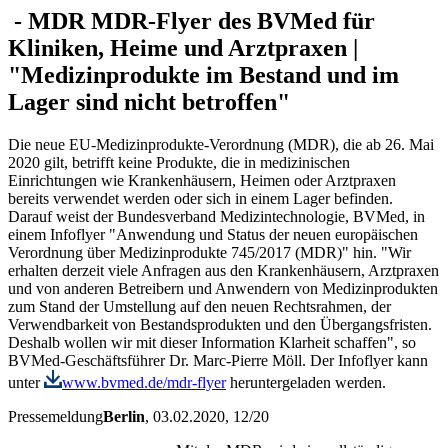
-
MDR
MDR-Flyer des BVMed für
Kliniken, Heime und Arztpraxen |
"Medizinprodukte im Bestand und im
Lager sind nicht betroffen"
Die neue EU-Medizinprodukte-Verordnung (MDR), die ab 26. Mai
2020 gilt, betrifft keine Produkte, die in medizinischen
Einrichtungen wie Krankenhäusern, Heimen oder Arztpraxen
bereits verwendet werden oder sich in einem Lager befinden.
Darauf weist der Bundesverband Medizintechnologie, BVMed, in
einem Infoflyer "Anwendung und Status der neuen europäischen
Verordnung über Medizinprodukte 745/2017 (MDR)" hin. "Wir
erhalten derzeit viele Anfragen aus den Krankenhäusern, Arztpraxen
und von anderen Betreibern und Anwendern von Medizinprodukten
zum Stand der Umstellung auf den neuen Rechtsrahmen, der
Verwendbarkeit von Bestandsprodukten und den Übergangsfristen.
Deshalb wollen wir mit dieser Information Klarheit schaffen", so
BVMed-Geschäftsführer Dr. Marc-Pierre Möll. Der Infoflyer kann
unter
www.bvmed.de/mdr-flyer
heruntergeladen werden.
Pressemeldung
Berlin
, 03.02.2020
, 12/20