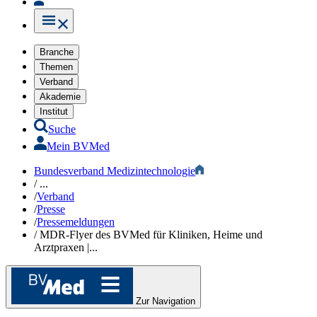
Branche
Themen
Verband
Akademie
Institut
Suche
Mein BVMed
Bundesverband Medizintechnologie
/
...
/
Verband
/
Presse
/
Pressemeldungen
/
MDR-Flyer des BVMed für Kliniken, Heime und
Arztpraxen |...
Zur Navigation