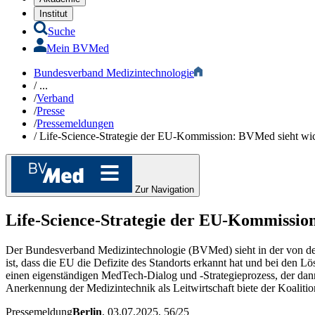
Institut
Suche
Mein BVMed
Bundesverband Medizintechnologie
/
...
/
Verband
/
Presse
/
Pressemeldungen
/
Life-Science-Strategie der EU-Kommission: BVMed sieht wich
Zur Navigation
Life-Science-Strategie der EU-Kommission
Der Bundesverband Medizintechnologie (BVMed) sieht in der von der 
ist, dass die EU die Defizite des Standorts erkannt hat und bei den 
einen eigenständigen MedTech-Dialog und -Strategieprozess, der da
Anerkennung der Medizintechnik als Leitwirtschaft biete der Koalitio
Pressemeldung
Berlin
, 03.07.2025
, 56/25