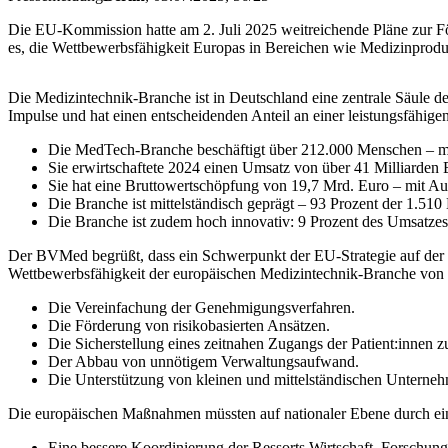
Die EU-Kommission hatte am 2. Juli 2025 weitreichende Pläne zur Fö
es, die Wettbewerbsfähigkeit Europas in Bereichen wie Medizinprodu
Die Medizintechnik-Branche ist in Deutschland eine zentrale Säule de
Impulse und hat einen entscheidenden Anteil an einer leistungsfähi
Die MedTech-Branche beschäftigt über 212.000 Menschen – meh
Sie erwirtschaftete 2024 einen Umsatz von über 41 Milliarden E
Sie hat eine Bruttowertschöpfung von 19,7 Mrd. Euro – mit Au
Die Branche ist mittelständisch geprägt – 93 Prozent der 1.5
Die Branche ist zudem hoch innovativ: 9 Prozent des Umsatzes
Der BVMed begrüßt, dass ein Schwerpunkt der EU-Strategie auf der Re
Wettbewerbsfähigkeit der europäischen Medizintechnik-Branche von
Die Vereinfachung der Genehmigungsverfahren.
Die Förderung von risikobasierten Ansätzen.
Die Sicherstellung eines zeitnahen Zugangs der Patient:innen 
Der Abbau von unnötigem Verwaltungsaufwand.
Die Unterstützung von kleinen und mittelständischen Untern
Die europäischen Maßnahmen müssten auf nationaler Ebene durch ei
Eine bessere Koordinierung der Ressorts Wirtschaft, Forschun