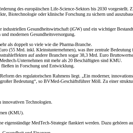
rderung des europäischen Life-Science-Sektors bis 2030 vorgestellt. 
kte, Biotechnologie oder klinische Forschung zu sichern und auszubau
r industriellen Gesundheitswirtschaft (iGW) und ein wichtiger Bestandt
gen und modernen Gesundheitsversorgung.
r als doppelt so viele wie die Pharma-Branche.
uro (55 Mrd. inkl. Kleinstunternehmen), was ihre zentrale Bedeutung fü
sstrahleffekten auf andere Branchen sogar 38,3 Mrd. Euro Bruttowert
10 Medtech-Unternehmen mit mehr als 20 Beschäftigten sind KMU.
 fließen in Forschung und Entwicklung.
form des regulatorischen Rahmens liegt. „Ein moderner, innovationsfr
 großer Bedeutung“, so BVMed-Geschäftsführer Möll. Zu einer strukt
zu innovativen Technologien.
ehmen (KMU).
ne eigenständige MedTech-Strategie flankiert werden. Dazu gehören 
g, Gesundheit und Finanzen.