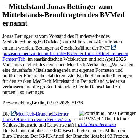
-
Mittelstand
Jonas Bettinger zum
Mittelstands-Beauftragten des BVMed
ernannt
Jonas Bettinger ist vom Vorstand des Bundesverbandes
Medizintechnologie (BVMed) zum Mittelstands-Beauftragten
ernannt worden. Bettinger ist Geschäftsführer der PMT
präzision.medizin.technik GmbH
Externer Link. Öffnet im neuen
Fenster/Tab.
im saarländischen Weiskirchen und seit April 2026
Vorstandsmitglied des deutschen MedTech-Verbandes. „Wir wollen
eine dauerhafte Mittelstandsagenda mit eigenen Formaten und
politischer Fürsprache etablieren. Ziel ist, die Standortbedingungen
für den starken MedTech-Mittelstand in Deutschland wieder zu
verbessern und die großen Potenziale hier in Deutschland zu
nutzen“, so Bettinger.
Pressemeldung
Berlin
, 02.07.2026
, 51/26
Die
MedTech-Branche
Externer
© BVMed / Tina Eichner
Link. Öffnet im neuen Fenster/Tab.
ist
Bild herunterladen
Schlüsselindustrie und Leitwirtschaft in
Deutschland mit über 210.000 Beschäftigten und 55 Milliarden
Euro Umsatz. Der KMU-Anteil der Branche liegt bei 93 Prozent.