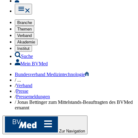
Branche
Themen
Verband
Akademie
Institut
Suche
Mein BVMed
Bundesverband Medizintechnologie
/
...
/
Verband
/
Presse
/
Pressemeldungen
/
Jonas Bettinger zum Mittelstands-Beauftragten des BVMed
ernannt
Zur Navigation