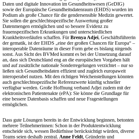
Daten und digitale Innovation im Gesundheitswesen (GeDIG)
sowie der Europäische Gesundheitsdatenraum (EHDS) wurden im
Podium als große Chance für die gendersensible Medizin gewertet.
Sie sollen die geschlechtsspezifische Auswertung großer
Datenmengen ermöglichen und so bessere Evidenz zu
frauenspezifischen Erkrankungen und unterschiedlichen
Krankheitsverläufen schaffen. Für
Brenya Adjei
, Geschäftsführerin
der gematik, ist der EHDS „eine der großen Chancen für Europa“ –
interoperable Datenräume in dieser Form gebe es bislang nirgends
sonst. Aus Sicht des BVMed kommt es bei der Umsetzung darauf
an, dass sich Deutschland eng an die europäischen Vorgaben hält
und auf zusätzliche nationale Sonderregelungen verzichtet – nur so
ließen sich Gesundheitsdaten effizient und zugleich europaweit
interoperabel nutzen. Mit den richtigen Weichenstellungen könnten
auch geschlechtsspezifische Referenzwerte künftig schneller
verfügbar werden. Große Hoffnung verband Adjei zudem mit der
elektronischen Patientenakte (ePA): Sie könne die Grundlage für
eine bessere Datenbasis schaffen und neue Fragestellungen
ermöglichen.
Dass gute Lösungen bereits in der Entwicklung beginnen, betonten
mehrere Teilnehmerinnen: Schon in der Produktentwicklung
entscheide sich, wessen Bedürfnisse berücksichtigt würden, diverse
Teams seien deshalb zentral.
Anne Feldt
, Gründerin und