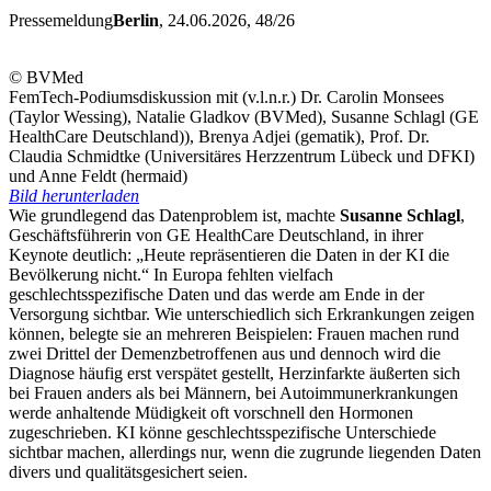
Pressemeldung
Berlin
, 24.06.2026
, 48/26
© BVMed
FemTech-Podiumsdiskussion mit (v.l.n.r.) Dr. Carolin Monsees
(Taylor Wessing), Natalie Gladkov (BVMed), Susanne Schlagl (GE
HealthCare Deutschland)), Brenya Adjei (gematik), Prof. Dr.
Claudia Schmidtke (Universitäres Herzzentrum Lübeck und DFKI)
und Anne Feldt (hermaid)
Bild herunterladen
Wie grundlegend das Datenproblem ist, machte
Susanne Schlagl
,
Geschäftsführerin von GE HealthCare Deutschland, in ihrer
Keynote deutlich: „Heute repräsentieren die Daten in der KI die
Bevölkerung nicht.“ In Europa fehlten vielfach
geschlechtsspezifische Daten und das werde am Ende in der
Versorgung sichtbar. Wie unterschiedlich sich Erkrankungen zeigen
können, belegte sie an mehreren Beispielen: Frauen machen rund
zwei Drittel der Demenzbetroffenen aus und dennoch wird die
Diagnose häufig erst verspätet gestellt, Herzinfarkte äußerten sich
bei Frauen anders als bei Männern, bei Autoimmunerkrankungen
werde anhaltende Müdigkeit oft vorschnell den Hormonen
zugeschrieben. KI könne geschlechtsspezifische Unterschiede
sichtbar machen, allerdings nur, wenn die zugrunde liegenden Daten
divers und qualitätsgesichert seien.