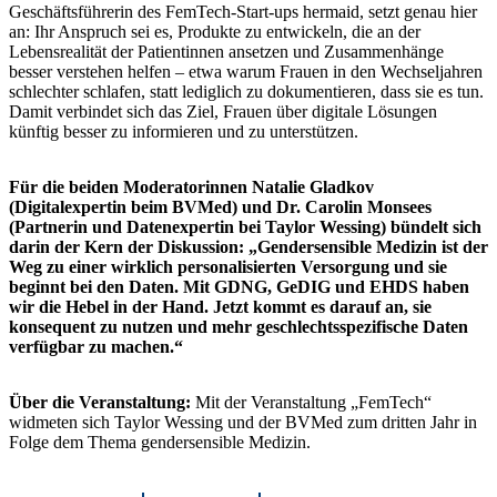
Geschäftsführerin des FemTech-Start-ups hermaid, setzt genau hier
an: Ihr Anspruch sei es, Produkte zu entwickeln, die an der
Lebensrealität der Patientinnen ansetzen und Zusammenhänge
besser verstehen helfen – etwa warum Frauen in den Wechseljahren
schlechter schlafen, statt lediglich zu dokumentieren, dass sie es tun.
Damit verbindet sich das Ziel, Frauen über digitale Lösungen
künftig besser zu informieren und zu unterstützen.
Für die beiden Moderatorinnen Natalie Gladkov
(Digitalexpertin beim BVMed) und Dr. Carolin Monsees
(Partnerin und Datenexpertin bei Taylor Wessing) bündelt sich
darin der Kern der Diskussion: „Gendersensible Medizin ist der
Weg zu einer wirklich personalisierten Versorgung und sie
beginnt bei den Daten. Mit GDNG, GeDIG und EHDS haben
wir die Hebel in der Hand. Jetzt kommt es darauf an, sie
konsequent zu nutzen und mehr geschlechtsspezifische Daten
verfügbar zu machen.“
Über die Veranstaltung:
Mit der Veranstaltung „FemTech“
widmeten sich Taylor Wessing und der BVMed zum dritten Jahr in
Folge dem Thema gendersensible Medizin.