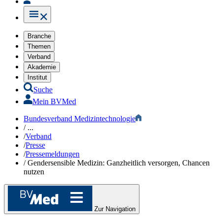
Branche
Themen
Verband
Akademie
Institut
Suche
Mein BVMed
Bundesverband Medizintechnologie
/
...
/
Verband
/
Presse
/
Pressemeldungen
/
Gendersensible Medizin: Ganzheitlich versorgen, Chancen
nutzen
Zur Navigation