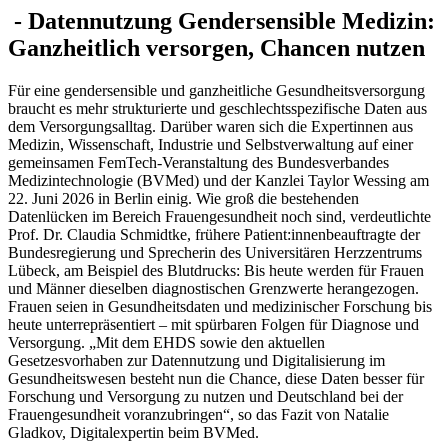
-
Datennutzung
Gendersensible Medizin:
Ganzheitlich versorgen, Chancen nutzen
Für eine gendersensible und ganzheitliche Gesundheitsversorgung
braucht es mehr strukturierte und geschlechtsspezifische Daten aus
dem Versorgungsalltag. Darüber waren sich die Expertinnen aus
Medizin, Wissenschaft, Industrie und Selbstverwaltung auf einer
gemeinsamen FemTech-Veranstaltung des Bundesverbandes
Medizintechnologie (BVMed) und der Kanzlei Taylor Wessing am
22. Juni 2026 in Berlin einig. Wie groß die bestehenden
Datenlücken im Bereich Frauengesundheit noch sind, verdeutlichte
Prof. Dr. Claudia Schmidtke, frühere Patient:innenbeauftragte der
Bundesregierung und Sprecherin des Universitären Herzzentrums
Lübeck, am Beispiel des Blutdrucks: Bis heute werden für Frauen
und Männer dieselben diagnostischen Grenzwerte herangezogen.
Frauen seien in Gesundheitsdaten und medizinischer Forschung bis
heute unterrepräsentiert – mit spürbaren Folgen für Diagnose und
Versorgung. „Mit dem EHDS sowie den aktuellen
Gesetzesvorhaben zur Datennutzung und Digitalisierung im
Gesundheitswesen besteht nun die Chance, diese Daten besser für
Forschung und Versorgung zu nutzen und Deutschland bei der
Frauengesundheit voranzubringen“, so das Fazit von Natalie
Gladkov, Digitalexpertin beim BVMed.