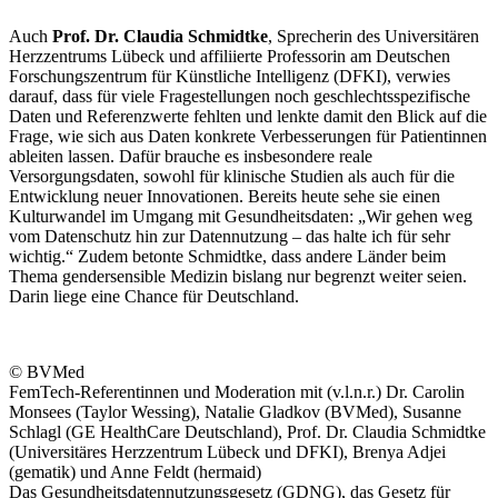
Auch
Prof. Dr. Claudia Schmidtke
, Sprecherin des Universitären
Herzzentrums Lübeck und affiliierte Professorin am Deutschen
Forschungszentrum für Künstliche Intelligenz (DFKI), verwies
darauf, dass für viele Fragestellungen noch geschlechtsspezifische
Daten und Referenzwerte fehlten und lenkte damit den Blick auf die
Frage, wie sich aus Daten konkrete Verbesserungen für Patientinnen
ableiten lassen. Dafür brauche es insbesondere reale
Versorgungsdaten, sowohl für klinische Studien als auch für die
Entwicklung neuer Innovationen. Bereits heute sehe sie einen
Kulturwandel im Umgang mit Gesundheitsdaten: „Wir gehen weg
vom Datenschutz hin zur Datennutzung – das halte ich für sehr
wichtig.“ Zudem betonte Schmidtke, dass andere Länder beim
Thema gendersensible Medizin bislang nur begrenzt weiter seien.
Darin liege eine Chance für Deutschland.
© BVMed
FemTech-Referentinnen und Moderation mit (v.l.n.r.) Dr. Carolin
Monsees (Taylor Wessing), Natalie Gladkov (BVMed), Susanne
Schlagl (GE HealthCare Deutschland), Prof. Dr. Claudia Schmidtke
(Universitäres Herzzentrum Lübeck und DFKI), Brenya Adjei
(gematik) und Anne Feldt (hermaid)
Das Gesundheitsdatennutzungsgesetz (GDNG), das Gesetz für