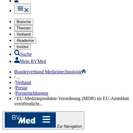
Branche
Themen
Verband
Akademie
Institut
Suche
Mein BVMed
Bundesverband Medizintechnologie
/
...
/
Verband
/
Presse
/
Pressemeldungen
/
EU-Medizinprodukte-Verordnung (MDR) im EU-Amtsblatt
veröffentlicht...
Zur Navigation