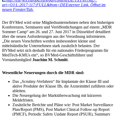
http://eur-lex.europa.eu/legal-content/DE/TXT/HTML/?
uri=OJ:L:2017:117:FULL&from=DE
Externer Link. Öffnet im
neuen Fenster/Tab.
Der BVMed wird seine Mitgliedsunternehmen neben den bisherigen
Konferenzen, Seminaren und Veröffentlichungen auf einem „MDR
Sommer Camp“ am 26. und 27. Juni 2017 in Düsseldorf detailliert
über die neuen Anforderungen aus der Verordnung informieren.
„Die neuen Vorschriften werden insbesondere kleine und
mittelständische Unternehmen stark zusätzlich belasten. Der
BVMed setzt sich deshalb für ein nationales Förderprogramm für
MedTech-KMUs ein“, so BVMed-Geschäftsführer und
Vorstandsmitglied
Joachim M. Schmitt
.
Wesentliche Neuerungen durch die MDR sind:
Das „Scrutiny-Verfahren“ für Implantate der Klasse III und
aktive Produkte der Klasse IIb, die Arzneimittel zuführen oder
ableiten.
Die Neuregelung der Marktüberwachung mit kürzeren
Meldefristen.
Zusätzliche Berichte und Pläne wie: Post Market Surveillance
Plan/Report (PMS), Post Market Clinical Follow-up Report
(PMCF), Periodic Safety Update Report (PSUR), Summary