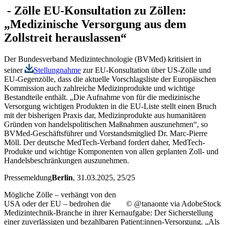
-
Zölle
EU-Konsultation zu Zöllen:
„Medizinische Versorgung aus dem
Zollstreit herauslassen“
Der Bundesverband Medizintechnologie (BVMed) kritisiert in
seiner
Stellungnahme
zur EU-Konsultation über US-Zölle und
EU-Gegenzölle, dass die aktuelle Vorschlagsliste der Europäischen
Kommission auch zahlreiche Medizinprodukte und wichtige
Bestandteile enthält. „Die Aufnahme von für die medizinische
Versorgung wichtigen Produkten in die EU-Liste stellt einen Bruch
mit der bisherigen Praxis dar, Medizinprodukte aus humanitären
Gründen von handelspolitischen Maßnahmen auszunehmen“, so
BVMed-Geschäftsführer und Vorstandsmitglied Dr. Marc-Pierre
Möll. Der deutsche MedTech-Verband fordert daher, MedTech-
Produkte und wichtige Komponenten von allen geplanten Zoll- und
Handelsbeschränkungen auszunehmen.
Pressemeldung
Berlin
, 31.03.2025
, 25/25
Mögliche Zölle – verhängt von den
USA oder der EU – bedrohen die
© @tanaonte via AdobeStock
Medizintechnik-Branche in ihrer Kernaufgabe: Der Sicherstellung
einer zuverlässigen und bezahlbaren Patient:innen-Versorgung. „Als