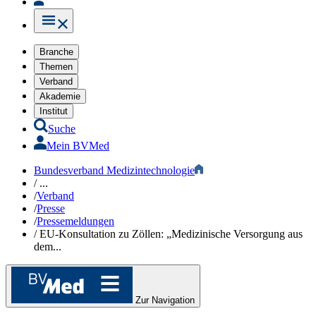
Branche
Themen
Verband
Akademie
Institut
Suche
Mein BVMed
Bundesverband Medizintechnologie
/
...
/
Verband
/
Presse
/
Pressemeldungen
/
EU-Konsultation zu Zöllen: „Medizinische Versorgung aus
dem...
Zur Navigation