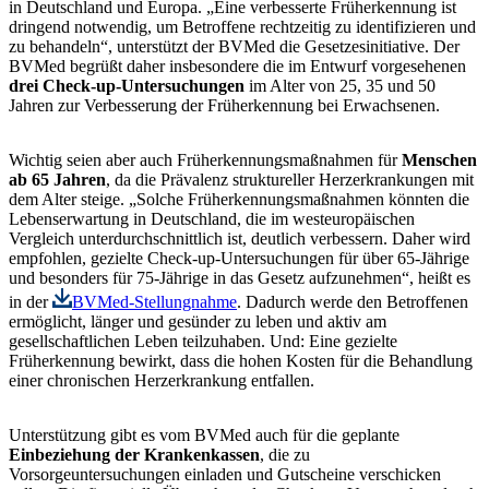
in Deutschland und Europa. „Eine verbesserte Früherkennung ist
dringend notwendig, um Betroffene rechtzeitig zu identifizieren und
zu behandeln“, unterstützt der BVMed die Gesetzesinitiative. Der
BVMed begrüßt daher insbesondere die im Entwurf vorgesehenen
drei Check-up-Untersuchungen
im Alter von 25, 35 und 50
Jahren zur Verbesserung der Früherkennung bei Erwachsenen.
Wichtig seien aber auch Früherkennungsmaßnahmen für
Menschen
ab 65 Jahren
, da die Prävalenz struktureller Herzerkrankungen mit
dem Alter steige. „Solche Früherkennungsmaßnahmen könnten die
Lebenserwartung in Deutschland, die im westeuropäischen
Vergleich unterdurchschnittlich ist, deutlich verbessern. Daher wird
empfohlen, gezielte Check-up-Untersuchungen für über 65-Jährige
und besonders für 75-Jährige in das Gesetz aufzunehmen“, heißt es
in der
BVMed-Stellungnahme
. Dadurch werde den Betroffenen
ermöglicht, länger und gesünder zu leben und aktiv am
gesellschaftlichen Leben teilzuhaben. Und: Eine gezielte
Früherkennung bewirkt, dass die hohen Kosten für die Behandlung
einer chronischen Herzerkrankung entfallen.
Unterstützung gibt es vom BVMed auch für die geplante
Einbeziehung der Krankenkassen
, die zu
Vorsorgeuntersuchungen einladen und Gutscheine verschicken