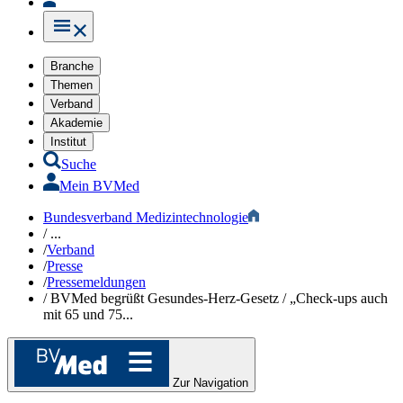
Branche
Themen
Verband
Akademie
Institut
Suche
Mein BVMed
Bundesverband Medizintechnologie
/
...
/
Verband
/
Presse
/
Pressemeldungen
/
BVMed begrüßt Gesundes-Herz-Gesetz / „Check-ups auch
mit 65 und 75...
Zur Navigation