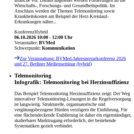
Branche vor. Daraus abgeleitet werden Forderungen an die
Wirtschafts-, Forschungs- und Gesundheitspolitik. Im
Anschluss werden die Themen Telemonitoring sowie
Krankheitskosten am Beispiel der Herz-Kreislauf-
Erkrankungen näher...
Konferenz
Hybrid
06.10.2026 10:00 - 12:00 Uhr
Veranstalter:
BVMed
Schwerpunkt:
Kommunikation
Zur Veranstaltung
: BVMed-Jahrespressekonferenz 2026
und 27. Berliner Medienseminar (hybrid)
Telemonitoring
Infografik: Telemonitoring bei Herzinsuffizienz
Das Beispiel Telemonitoring Herzinsuffizienz zeigt: Der Weg
innovativer Telemonitoring-Lösungen in die Regelversorgung
ist langwierig. Strukturelle, organisatorische und
vergütungsbezogene Hürden verzögern die Einführung. Für
eine flächendeckende Etablierung ist daher ein eigenständiger,
skalierbarer Marktzugang erforderlich, der bestehende
Systematiken gezielt verbindet.