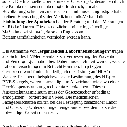
sollen. Die finanzielle Übernahme der Check-up-Untersuchen durch
die Krankenkassen sei unbedingt erforderlich, um alle
Bevölkerungsschichten zu erreichen – und müsse langfristig erhalten
bleiben. Ebenso begrüßt der Medizintechnik-Verband die
Einbindung der Apotheken
bei der Beratung und den Messungen
zu Risikofaktoren. Diese zusätzliche und niedrigschwellige
Maßnahme sei sinnvoll, da so ein Engpass an
Beratungsmöglichkeiten vermieden werden kann.
Die Aufnahme von „
ergänzenden Laboruntersuchungen
“ tragen
aus Sicht des BVMed ebenfalls zur Verbesserung der Prävention
und Versorgungssituation bei. Dabei müsse definiert werden, welche
Laboruntersuchungen in Betracht kommen. Im jetzigen
Gesetzesentwurf findet sich lediglich die Testung auf HbA1c.
Weitere Testungen, beispielsweise die Bestimmung des NT-pro
BNP-Spiegels, wären notwendig, um Anzeichnen wie etwa einer
Herzklappenerkrankung rechtzeitig zu erkennen. „Diesen
Ausgestaltungsspielraum muss der Gesetzesgeber unbedingt
ermöglichen“, fordert der BVMed. Die medizinischen
Fachgesellschaften sollten bei der Festlegung zusätzlicher Labor-
und Check-up-Untersuchungen eingebunden werden, da sie die
notwendige Expertise besitzen.
Auch die Berücksichtigung von spezifischen Bedarfen