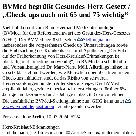
BVMed begrüßt Gesundes-Herz-Gesetz /
„Check-ups auch mit 65 und 75 wichtig“
Viel Lob kommt vom Bundesverband Medizintechnologie
(BVMed) für den Referentenentwurf des Gesundes-Herz-Gesetzes
(GHG). Der BVMed begrüßt in seiner
Stellungnahme
insbesondere die vorgesehenen Check-up-Untersuchungen sowie
die Einbeziehung der Krankenkassen und Apotheken. „Der Fokus
auf der Früherkennung von Herz-Kreislauf-Erkrankungen ist
überfällig und unbedingt notwendig“, so BVMed-Geschäftsführer
und Vorstandsmitglied Dr. Marc-Pierre Möll. Allerdings müsse im
Gesetz klar definiert werden, wie Menschen über 50 Jahren in den
Check-ups inkludiert sind, da das Risiko von schweren
Herzerkrankungen mit dem Alter stark ansteige. Der BVMed
empfiehlt daher, gezielte Check-up-Untersuchungen für über 65-
Jährige und besonders für 75-Jährige in das GHG aufzunehmen.
Die ausführliche BVMed-Stellungnahme zum GHG kann unter
www.bvmed.de/positionen
heruntergeladen werden.
Pressemeldung
Berlin
, 10.07.2024
, 5724
Herz-Kreislauf-Erkrankungen
sind die häufigste Todesursache
© AdobeStock @implementarfilms