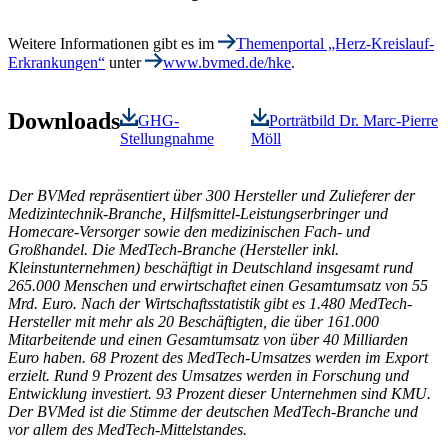
Weitere Informationen gibt es im
Themenportal „Herz-Kreislauf-
Erkrankungen“
unter
www.bvmed.de/hke
.
Downloads
GHG-
Porträtbild Dr. Marc-Pierre
Stellungnahme
Möll
Der BVMed repräsentiert über 300 Hersteller und Zulieferer der
Medizintechnik-Branche, Hilfsmittel-Leistungserbringer und
Homecare-Versorger sowie den medizinischen Fach- und
Großhandel. Die MedTech-Branche (Hersteller inkl.
Kleinstunternehmen) beschäftigt in Deutschland insgesamt rund
265.000 Menschen und erwirtschaftet einen Gesamtumsatz von 55
Mrd. Euro. Nach der Wirtschaftsstatistik gibt es 1.480 MedTech-
Hersteller mit mehr als 20 Beschäftigten, die über 161.000
Mitarbeitende und einen Gesamtumsatz von über 40 Milliarden
Euro haben. 68 Prozent des MedTech-Umsatzes werden im Export
erzielt. Rund 9 Prozent des Umsatzes werden in Forschung und
Entwicklung investiert. 93 Prozent dieser Unternehmen sind KMU.
Der BVMed ist die Stimme der deutschen MedTech-Branche und
vor allem des MedTech-Mittelstandes.