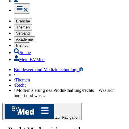
Branche
Themen
Verband
Akademie
Institut
Suche
Mein BVMed
Bundesverband Medizintechnologie
/
...
/
Themen
/
Recht​​
/
Modernisierung des Produkthaftungsrechts – Was sich
ändert und was...
Zur Navigation