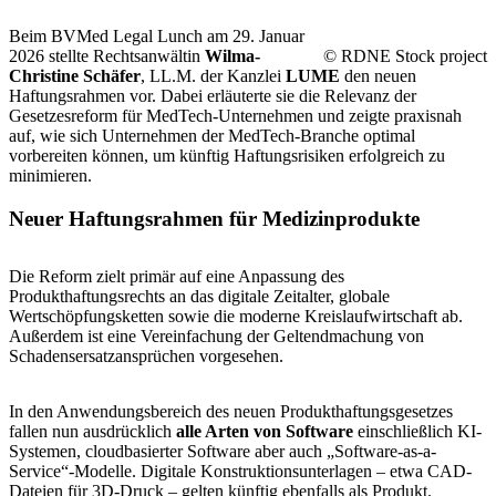
Beim BVMed Legal Lunch am 29. Januar
2026 stellte Rechtsanwältin
Wilma-
© RDNE Stock project
Christine Schäfer
, LL.M. der Kanzlei
LUME
den neuen
Haftungsrahmen vor. Dabei erläuterte sie die Relevanz der
Gesetzesreform für MedTech-Unternehmen und zeigte praxisnah
auf, wie sich Unternehmen der MedTech-Branche optimal
vorbereiten können, um künftig Haftungsrisiken erfolgreich zu
minimieren.
Neuer Haftungsrahmen für Medizinprodukte
Die Reform zielt primär auf eine Anpassung des
Produkthaftungsrechts an das digitale Zeitalter, globale
Wertschöpfungsketten sowie die moderne Kreislaufwirtschaft ab.
Außerdem ist eine Vereinfachung der Geltendmachung von
Schadensersatzansprüchen vorgesehen.
In den Anwendungsbereich des neuen Produkthaftungsgesetzes
fallen nun ausdrücklich
alle Arten von Software
einschließlich KI-
Systemen, cloudbasierter Software aber auch „Software-as-a-
Service“-Modelle. Digitale Konstruktionsunterlagen – etwa CAD-
Dateien für 3D-Druck – gelten künftig ebenfalls als Produkt.