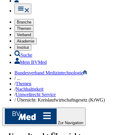
Branche
Themen
Verband
Akademie
Institut
Suche
Mein BVMed
Bundesverband Medizintechnologie
/
...
/
Themen
/
Nachhaltigkeit​​
/
Umweltrecht Service
/
Übersicht: Kreislaufwirtschaftsgesetz (KrWG)
Zur Navigation