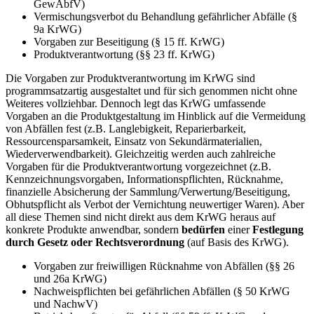
GewAbfV)
Vermischungsverbot du Behandlung gefährlicher Abfälle (§
9a KrWG)
Vorgaben zur Beseitigung (§ 15 ff. KrWG)
Produktverantwortung (§§ 23 ff. KrWG)
Die Vorgaben zur Produktverantwortung im KrWG sind
programmsatzartig ausgestaltet und für sich genommen nicht ohne
Weiteres vollziehbar. Dennoch legt das KrWG umfassende
Vorgaben an die Produktgestaltung im Hinblick auf die Vermeidung
von Abfällen fest (z.B. Langlebigkeit, Reparierbarkeit,
Ressourcensparsamkeit, Einsatz von Sekundärmaterialien,
Wiederverwendbarkeit). Gleichzeitig werden auch zahlreiche
Vorgaben für die Produktverantwortung vorgezeichnet (z.B.
Kennzeichnungsvorgaben, Informationspflichten, Rücknahme,
finanzielle Absicherung der Sammlung/Verwertung/Beseitigung,
Obhutspflicht als Verbot der Vernichtung neuwertiger Waren). Aber
all diese Themen sind nicht direkt aus dem KrWG heraus auf
konkrete Produkte anwendbar, sondern
bedürfen
einer
Festlegung
durch Gesetz oder Rechtsverordnung
(auf Basis des KrWG).
Vorgaben zur freiwilligen Rücknahme von Abfällen (§§ 26
und 26a KrWG)
Nachweispflichten bei gefährlichen Abfällen (§ 50 KrWG
und NachwV)