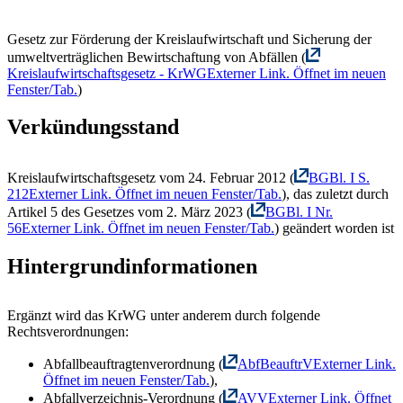
Gesetz zur Förderung der Kreislaufwirtschaft und Sicherung der
umweltverträglichen Bewirtschaftung von Abfällen (
Kreislaufwirtschaftsgesetz - KrWG
Externer Link. Öffnet im neuen
Fenster/Tab.
)
Verkündungsstand
Kreislaufwirtschaftsgesetz vom 24. Februar 2012 (
BGBl. I S.
212
Externer Link. Öffnet im neuen Fenster/Tab.
), das zuletzt durch
Artikel 5 des Gesetzes vom 2. März 2023 (
BGBl. I Nr.
56
Externer Link. Öffnet im neuen Fenster/Tab.
) geändert worden ist
Hintergrundinformationen
Ergänzt wird das KrWG unter anderem durch folgende
Rechtsverordnungen:
Abfallbeauftragtenverordnung (
AbfBeauftrV
Externer Link.
Öffnet im neuen Fenster/Tab.
),
Abfallverzeichnis-Verordnung (
AVV
Externer Link. Öffnet