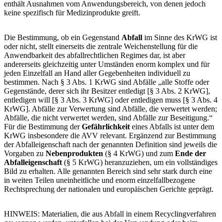
enthält Ausnahmen vom Anwendungsbereich, von denen jedoch
keine spezifisch für Medizinprodukte greift.
Die Bestimmung, ob ein Gegenstand
Abfall
im Sinne des KrWG ist
oder nicht, stellt einerseits die zentrale Weichenstellung für die
Anwendbarkeit des abfallrechtlichen Regimes dar, ist aber
andererseits gleichzeitig unter Umständen enorm komplex und für
jeden Einzelfall an Hand aller Gegebenheiten individuell zu
bestimmen. Nach § 3 Abs. 1 KrWG sind Abfälle „alle Stoffe oder
Gegenstände, derer sich ihr Besitzer entledigt [§ 3 Abs. 2 KrWG],
entledigen will [§ 3 Abs. 3 KrWG] oder entledigen muss [§ 3 Abs. 4
KrWG]. Abfälle zur Verwertung sind Abfälle, die verwertet werden;
Abfälle, die nicht verwertet werden, sind Abfälle zur Beseitigung.“
Für die Bestimmung der
Gefährlichkeit
eines Abfalls ist unter dem
KrWG insbesondere die AVV relevant. Ergänzend zur Bestimmung
der Abfalleigenschaft nach der genannten Definition sind jeweils die
Vorgaben zu
Nebenprodukten
(§ 4 KrWG) und zum
Ende der
Abfalleigenschaft
(§ 5 KrWG) heranzuziehen, um ein vollständiges
Bild zu erhalten. Alle genannten Bereich sind sehr stark durch eine
in weiten Teilen uneinheitliche und enorm einzelfallbezogene
Rechtsprechung der nationalen und europäischen Gerichte geprägt.
HINWEIS
: Materialien, die aus Abfall in einem Recyclingverfahren