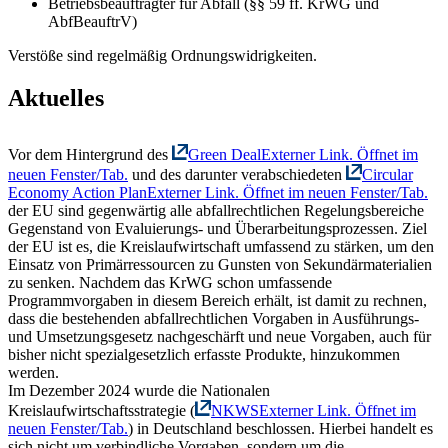
Betriebsbeauftragter für Abfall (§§ 59 ff. KrWG und
AbfBeauftrV)
Verstöße sind regelmäßig Ordnungswidrigkeiten.
Aktuelles
Vor dem Hintergrund des
Green Deal
Externer Link. Öffnet im
neuen Fenster/Tab.
und des darunter verabschiedeten
Circular
Economy Action Plan
Externer Link. Öffnet im neuen Fenster/Tab.
der EU sind gegenwärtig alle abfallrechtlichen Regelungsbereiche
Gegenstand von Evaluierungs- und Überarbeitungsprozessen. Ziel
der EU ist es, die Kreislaufwirtschaft umfassend zu stärken, um den
Einsatz von Primärressourcen zu Gunsten von Sekundärmaterialien
zu senken. Nachdem das KrWG schon umfassende
Programmvorgaben in diesem Bereich erhält, ist damit zu rechnen,
dass die bestehenden abfallrechtlichen Vorgaben in Ausführungs-
und Umsetzungsgesetz nachgeschärft und neue Vorgaben, auch für
bisher nicht spezialgesetzlich erfasste Produkte, hinzukommen
werden.
Im Dezember 2024 wurde die Nationalen
Kreislaufwirtschaftsstrategie (
NKWS
Externer Link. Öffnet im
neuen Fenster/Tab.
) in Deutschland beschlossen. Hierbei handelt es
sich nicht um verbindliche Vorgaben, sondern um die