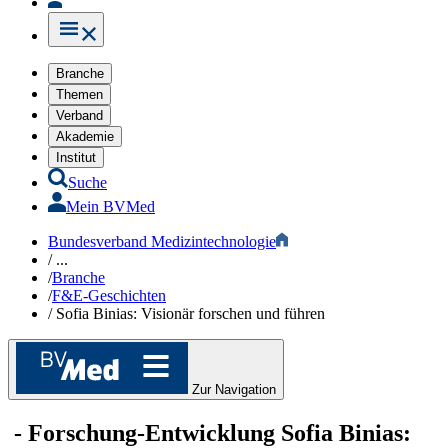
Branche
Themen
Verband
Akademie
Institut
Suche
Mein BVMed
Bundesverband Medizintechnologie
/
...
/
Branche
/
F&E-Geschichten
/
Sofia Binias: Visionär forschen und führen
Zur Navigation
-
Forschung-Entwicklung
Sofia Binias: