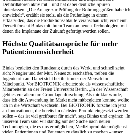
Defibrillatoren aktiv mit – und hat dabei deutliche Spuren
hinterlassen. „Die Anlage zur Prüfung der Bohrungsgrößen habe ich
entwickelt“, erzählt sie stolz, als die Prüfanlage in einem
Erklärvideo, das die Produktionsabläufe veranschaulicht, erscheint.
Derzeit forscht Binias mit ihrem Team an neuen Technologien, mit
denen die Implantate der Zukunft gefertigt werden sollen.
Höchste Qualitätsansprüche für mehr
Patient:innensicherheit
Binias begleitet den Rundgang durch das Werk, und schnell zeigt
sich: Neugier und der Mut, Neues zu erschaffen, treiben die
Ingenieurin an. Dabei steht bei ihr immer der Mensch im
Mittelpunkt. Vor BIOTRONIK arbeitete sie als wissenschaftliche
Mitarbeiterin an der Freien Universität Berlin. „In der Wissenschaft
geht es vor allem um Grundlagenforschung. Als mir klar wurde,
dass ich die Anwendung im Markt nicht mitbegleiten konnte, wollte
ich in die Wirtschaft wechseln. Bei BIOTRONIK forsche ich jetzt
an Innovationen, die bereits im nächsten Produkt eingesetzt werden
sollen – das ist viel greifbarer für mich“, sagt Binias und ergänzt: „In
unserem Team sind wir ständig auf der Suche nach neuen
Technologien, die es uns ermöglichen, Medizinprodukte möglichst
vielen Patientinnen und Patienten zugänglich zu machen – unser