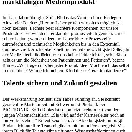
marktfähigen Medizinprodukt
Im Laserlabor übergibt Sofia Binias das Wort an ihren Kollegen
Alexander Binder: „Hier im Labor prüfen wir, ob es möglich ist,
noch kleinere, flachere oder leichtere Komponenten für unsere
Produkte zu verwenden“, erklärt der promovierte Ingenieur. Unter
seiner Leitung werden Ideen im Labor bis zur Prozessreife
durchdacht und technische Möglichkeiten bis in den Extremfall
durchexerziert. Auch dabei spielt Sicherheit die wichtigste Rolle. „In
der Medizintechnik dürfen wir uns keine Fehler leisten, schließlich
geht es um die Sicherheit von Patientinnen und Patienten“, betont
Binder. „Wir fragen uns bei jeder Produktidee: Möchte ich das selbst
in mir haben? Würde ich meinem Kind dieses Gerät implantieren?“
Talente sichern und Zukunft gestalten
Der Werksführung schließt sich Tabea Fünning an. Sie schreibt
gerade ihre Masterarbeit mit Schwerpunkt Photonik bei
BIOTRONIK. Sofia Binias ist schon jetzt beeindruckt von der
jungen Wissenschaftlerin: „Sie wird auf der Karriereleiter noch an
mir vorbeiziehen.“ Erneut zeigt sich: Als Abteilungsleiterin prägt
Binias nicht nur ihre Teammitglieder mit ihrem Forschergeist. Mit
ihrem Blick für Talente gibt sie jungen Wissenschaftler:innen auch