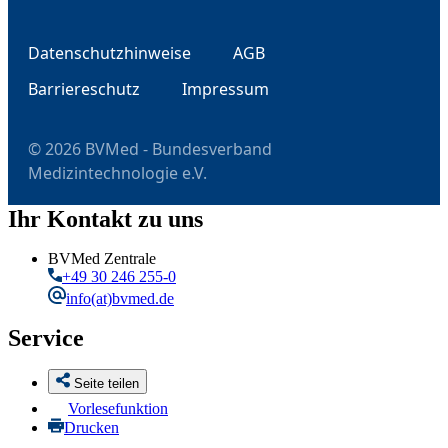
Datenschutzhinweise
AGB
Barriereschutz
Impressum
© 2026 BVMed - Bundesverband
Medizintechnologie e.V.
Ihr Kontakt zu uns
BVMed Zentrale
+49 30 246 255-0
info
(at)bvmed.de
Service
Seite teilen
Vorlesefunktion
Drucken