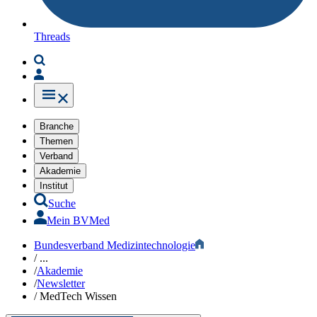
Threads
Branche
Themen
Verband
Akademie
Institut
Suche
Mein BVMed
Bundesverband Medizintechnologie
/
...
/
Akademie
/
Newsletter
/
MedTech Wissen