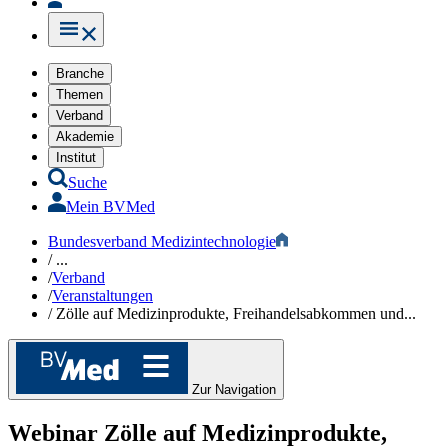
Branche
Themen
Verband
Akademie
Institut
Suche
Mein BVMed
Bundesverband Medizintechnologie
/
...
/
Verband
/
Veranstaltungen
/
Zölle auf Medizinprodukte, Freihandelsabkommen und...
Zur Navigation
Webinar
Zölle auf Medizinprodukte,