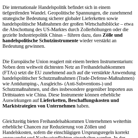
Die internationale Handelspolitik befindet sich in einem
tiefgreifenden Wandel. Geopolitische Spannungen, die zunehmend
strategische Bedeutung sicherer globaler Lieferketten sowie
handelspolitische Maßnahmen der großen Wirtschaftsblöcke – etwa
die Abschottung des US‑Marktes durch Zollerhöhungen oder die
gezielte Industriepolitik Chinas – führen dazu, dass
Zölle und
handelspolitische Schutzinstrumente
wieder verstärkt an
Bedeutung gewinnen.
Die Europäische Union reagiert mit einem breiten Instrumentarium:
Neben dem weltweit dichtesten Netz an
Freihandelsabkommen
(FTAs) setzt die EU zunehmend auch auf die verstärkte Anwendung
handelspolitischer Schutzmaßnahmen (Trade-Defense-Maßnahmen)
wie Antidumping‑, Ausgleichs- (Anti‑Subventions‑) und
Schutzmaßnahmen, und dies insbesondere gegenüber Importen aus
Drittstaaten wie China. Diese Instrumente können erhebliche
Auswirkungen auf
Lieferketten, Beschaffungskosten und
Marktstrategien von Unternehmen
haben.
Gleichzeitig bieten Freihandelsabkommen Unternehmen weiterhin
erhebliche Chancen zur Reduzierung von Zöllen und
Handelskosten, sofern die einschlägigen
Ursprungsregeln
korrekt
angewendet und
Nachweispflichten
eingehalten werden. In der