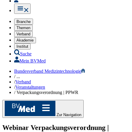
Branche
Themen
Verband
Akademie
Institut
Suche
Mein BVMed
Bundesverband Medizintechnologie
/
...
/
Verband
/
Veranstaltungen
/
Verpackungsverordnung | PPWR
Zur Navigation
Webinar
Verpackungsverordnung |