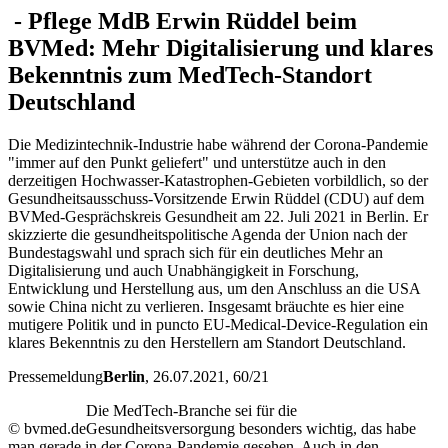
-
Pflege
MdB Erwin Rüddel beim
BVMed: Mehr Digitalisierung und klares
Bekenntnis zum MedTech-Standort
Deutschland
Die Medizintechnik-Industrie habe während der Corona-Pandemie
"immer auf den Punkt geliefert" und unterstütze auch in den
derzeitigen Hochwasser-Katastrophen-Gebieten vorbildlich, so der
Gesundheitsausschuss-Vorsitzende Erwin Rüddel (CDU) auf dem
BVMed-Gesprächskreis Gesundheit am 22. Juli 2021 in Berlin. Er
skizzierte die gesundheitspolitische Agenda der Union nach der
Bundestagswahl und sprach sich für ein deutliches Mehr an
Digitalisierung und auch Unabhängigkeit in Forschung,
Entwicklung und Herstellung aus, um den Anschluss an die USA
sowie China nicht zu verlieren. Insgesamt bräuchte es hier eine
mutigere Politik und in puncto EU-Medical-Device-Regulation ein
klares Bekenntnis zu den Herstellern am Standort Deutschland.
Pressemeldung
Berlin
, 26.07.2021
, 60/21
Die MedTech-Branche sei für die
© bvmed.de
Gesundheitsversorgung besonders wichtig, das habe
man gerade in der Corona-Pandemie gesehen. Auch in den