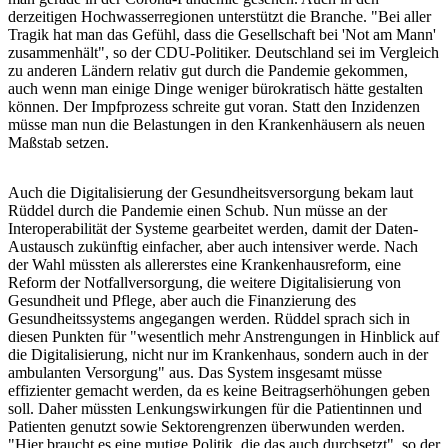
derzeitigen Hochwasserregionen unterstützt die Branche. "Bei aller
Tragik hat man das Gefühl, dass die Gesellschaft bei 'Not am Mann'
zusammenhält", so der CDU-Politiker. Deutschland sei im Vergleich
zu anderen Ländern relativ gut durch die Pandemie gekommen,
auch wenn man einige Dinge weniger bürokratisch hätte gestalten
können. Der Impfprozess schreite gut voran. Statt den Inzidenzen
müsse man nun die Belastungen in den Krankenhäusern als neuen
Maßstab setzen.
Auch die Digitalisierung der Gesundheitsversorgung bekam laut
Rüddel durch die Pandemie einen Schub. Nun müsse an der
Interoperabilität der Systeme gearbeitet werden, damit der Daten-
Austausch zukünftig einfacher, aber auch intensiver werde. Nach
der Wahl müssten als allererstes eine Krankenhausreform, eine
Reform der Notfallversorgung, die weitere Digitalisierung von
Gesundheit und Pflege, aber auch die Finanzierung des
Gesundheitssystems angegangen werden. Rüddel sprach sich in
diesen Punkten für "wesentlich mehr Anstrengungen in Hinblick auf
die Digitalisierung, nicht nur im Krankenhaus, sondern auch in der
ambulanten Versorgung" aus. Das System insgesamt müsse
effizienter gemacht werden, da es keine Beitragserhöhungen geben
soll. Daher müssten Lenkungswirkungen für die Patientinnen und
Patienten genutzt sowie Sektorengrenzen überwunden werden.
"Hier braucht es eine mutige Politik, die das auch durchsetzt", so der