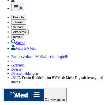
Branche
Themen
Verband
Akademie
Institut
Suche
Mein BVMed
Bundesverband Medizintechnologie
/
...
/
Verband
/
Presse
/
Pressemeldungen
/
MdB Erwin Rüddel beim BVMed: Mehr Digitalisierung und
klares...
Zur Navigation