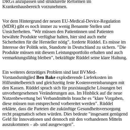
DRGs anzupassen und strukturelle Reformen im
Krankenhausbereich vorzunehmen.
Vor dem Hintergrund der neuen EU-Medical-Device-Regulation
(MDR) gibt es noch immer zu wenig Benannte Stellen und
Unsicherheiten. "Wir müssen den Patientinnen und Patienten
bewährte Produkte verfügbar halten, hier sind auch mehr
Sicherheiten für die Hersteller nötig", forderte Rüddel. Es müsse im
Interesse der Politik sein, Standorte in Deutschland zu sichern. "Die
Produkte müssen mit diesem Leistungsportfolio erhalten und auch
vermarktungsfähig bleiben", bekräftigte Rüddel seine klare Haltung.
Ein weiteres derzeitiges Problem sind laut BVMed-
Vorstandsmitglied
Ben Bake
explodierende Lieferkosten im
Hilfsmittelbereich und gleichzeitig feste Kostenvereinbarungen mit
den Kassen. Rüddel sprach sich für praxistaugliche Lösungen bei
unvorhergesehenen Veränderungen aus. Im Hinblick auf die neue
Nutzenbewertung bei Verbandmitteln brauche es "klare Vorgaben,
diese müssen nun entsprechend vorbereitet werden". Rüddel
erklärte, dass die Parteien die zukünftige Gesundheitsversorgung
recht pragmatisch sehen würden. Dies bedeute "insgesamt genügend
Geld für Innovationen und dennoch mit den vorhandenen Mitteln
auszukommen – ab- und ausgewogen".