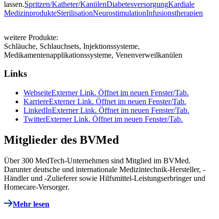
lassen.
Spritzen/Katheter/Kanülen
Diabetesversorgung
Kardiale
Medizinprodukte
Sterilisation
Neurostimulation
Infusionstherapien
weitere Produkte:
Schläuche, Schlauchsets, Injektionssysteme,
Medikamentenapplikationssysteme, Venenverweilkanülen
Links
Webseite
Externer Link. Öffnet im neuen Fenster/Tab.
Karriere
Externer Link. Öffnet im neuen Fenster/Tab.
LinkedIn
Externer Link. Öffnet im neuen Fenster/Tab.
Twitter
Externer Link. Öffnet im neuen Fenster/Tab.
Mitglieder des BVMed
Über 300 MedTech-Unternehmen sind Mitglied im BVMed.
Darunter deutsche und internationale Medizintechnik-Hersteller, -
Händler und -Zulieferer sowie Hilfsmittel-Leistungserbringer und
Homecare-Versorger.
Mehr lesen