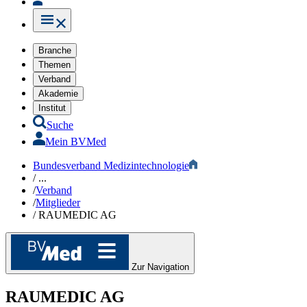
Branche
Themen
Verband
Akademie
Institut
Suche
Mein BVMed
Bundesverband Medizintechnologie
/
...
/
Verband
/
Mitglieder
/
RAUMEDIC AG
Zur Navigation
RAUMEDIC AG