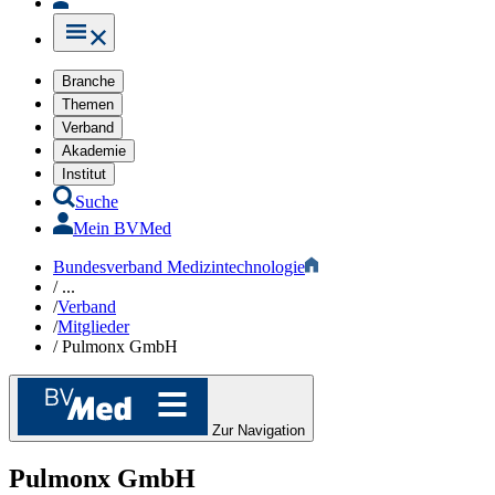
Branche
Themen
Verband
Akademie
Institut
Suche
Mein BVMed
Bundesverband Medizintechnologie
/
...
/
Verband
/
Mitglieder
/
Pulmonx GmbH
Zur Navigation
Pulmonx GmbH