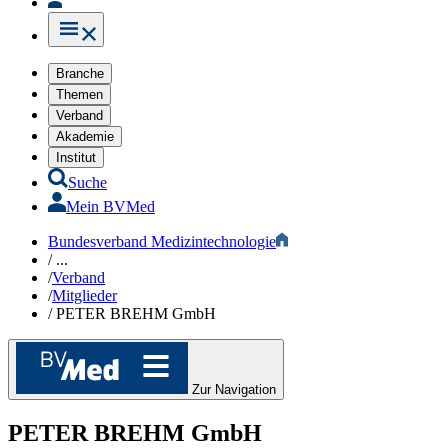
Branche
Themen
Verband
Akademie
Institut
Suche
Mein BVMed
Bundesverband Medizintechnologie
/
...
/
Verband
/
Mitglieder
/
PETER BREHM GmbH
Zur Navigation
PETER BREHM GmbH