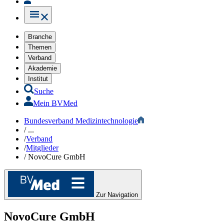
Branche
Themen
Verband
Akademie
Institut
Suche
Mein BVMed
Bundesverband Medizintechnologie
/
...
/
Verband
/
Mitglieder
/
NovoCure GmbH
Zur Navigation
NovoCure GmbH